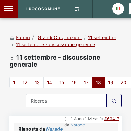
LUOGOCOMUNE
MENU
Forum
Grandi Cospirazioni
11 settembre
Home
11 settembre - discussione generale
11 settembre - discussione
Info Sito
Login
DVD Shop
generale
Contatti
1
12
13
14
15
16
17
18
19
20
Vecchio Sito
Archivio
1 Anno 1 Mese fa
#63417
da
Narade
Risposta da
Narade