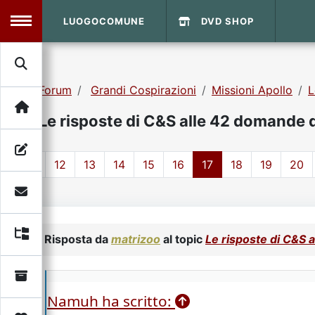
LUOGOCOMUNE
DVD SHOP
MENU
Forum
Grandi Cospirazioni
Missioni Apollo
L
Search
Home
Le risposte di C&S alle 42 domande 
Info Sito
Login
DVD Shop
1
12
13
14
15
16
17
18
19
20
Contatti
Vecchio Sito
Risposta da
matrizoo
al topic
Le risposte di C&S 
Archivio
Namuh ha scritto: