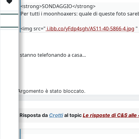
Video
Donazione
Forum
<strong>SONDAGGIO</strong>
Per tutti i moonhoaxers: quale di queste foto sareb
<img src="
i.ibb.co/yFdp4sgh/AS11-40-5866-4.jpg
"
stanno telefonando a casa...
L\'Argomento è stato bloccato.
Risposta da
Crotti
al topic
Le risposte di C&S all