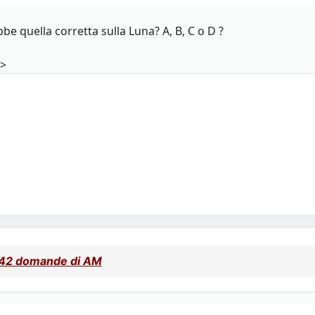
be quella corretta sulla Luna? A, B, C o D ?
 >
e 42 domande di AM