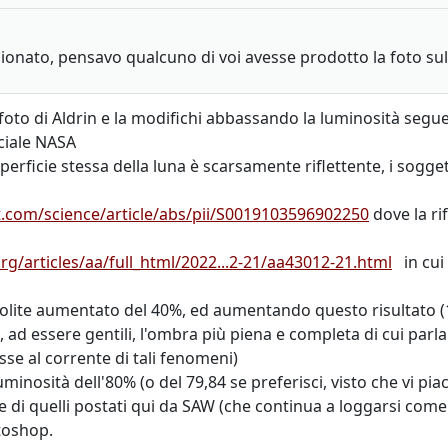
gionato, pensavo qualcuno di voi avesse prodotto la foto sul
 foto di Aldrin e la modifichi abbassando la luminosità se
ficiale NASA
uperficie stessa della luna è scarsamente riflettente, i sogge
.com/science/article/abs/pii/S0019103596902250
dove la ri
/articles/aa/full_html/2022...2-21/aa43012-21.html
in cui 
golite aumentato del 40%, ed aumentando questo risultato (11
di, ad essere gentili, l'ombra più piena e completa di cui par
e al corrente di tali fenomeni)
luminosità dell'80% (o del 79,84 se preferisci, visto che vi pia
 e di quelli postati qui da SAW (che continua a loggarsi come 
toshop.