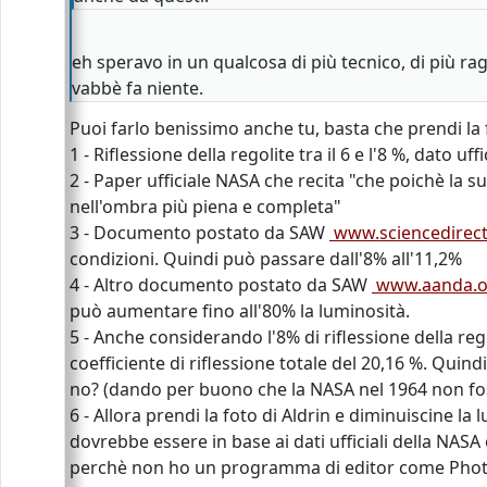
eh speravo in un qualcosa di più tecnico, di più ra
vabbè fa niente.
Puoi farlo benissimo anche tu, basta che prendi la
1 - Riflessione della regolite tra il 6 e l'8 %, dato uf
2 - Paper ufficiale NASA che recita "che poichè la s
nell'ombra più piena e completa"
3 - Documento postato da SAW
www.sciencedirect
condizioni. Quindi può passare dall'8% all'11,2%
4 - Altro documento postato da SAW
www.aanda.org
può aumentare fino all'80% la luminosità.
5 - Anche considerando l'8% di riflessione della re
coefficiente di riflessione totale del 20,16 %. Quin
no? (dando per buono che la NASA nel 1964 non foss
6 - Allora prendi la foto di Aldrin e diminuiscine la 
dovrebbe essere in base ai dati ufficiali della NASA
perchè non ho un programma di editor come Pho