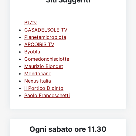
B17tv
CASADELSOLE TV
Pianetamicrobiota
ARCOIRIS TV
Byoblu
Comedonchisciotte
Maurizio Blondet
Mondocane
Nexus Italia
Il Portico Dipinto
Paolo Franceschetti
Ogni sabato ore 11.30