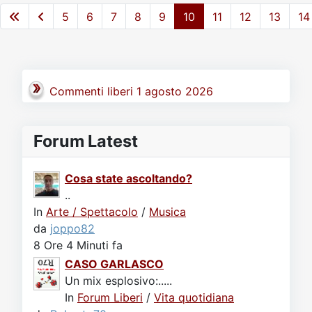
5
6
7
8
9
10
11
12
13
14
Commenti liberi 1 agosto 2026
Forum Latest
Cosa state ascoltando?
..
In
Arte / Spettacolo
/
Musica
da
joppo82
8 Ore 4 Minuti fa
CASO GARLASCO
Un mix esplosivo:.....
In
Forum Liberi
/
Vita quotidiana