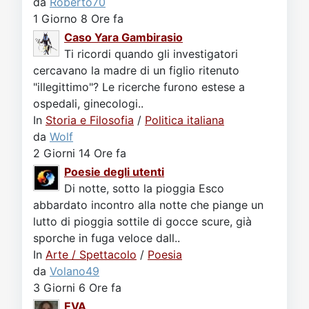
da
Roberto70
1 Giorno 8 Ore fa
Caso Yara Gambirasio
Ti ricordi quando gli investigatori
cercavano la madre di un figlio ritenuto
"illegittimo"? Le ricerche furono estese a
ospedali, ginecologi..
In
Storia e Filosofia
/
Politica italiana
da
Wolf
2 Giorni 14 Ore fa
Poesie degli utenti
Di notte, sotto la pioggia Esco
abbardato incontro alla notte che piange un
lutto di pioggia sottile di gocce scure, già
sporche in fuga veloce dall..
In
Arte / Spettacolo
/
Poesia
da
Volano49
3 Giorni 6 Ore fa
EVA