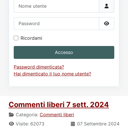
Video
Donazione
Forum
Nome utente
Password
Mostra p
Ricordami
Accesso
Password dimenticata?
Hai dimenticato il tuo nome utente?
Commenti liberi 7 sett. 2024
Categoria:
Commenti liberi
Visite: 62073
07 Settembre 2024