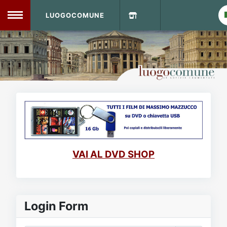
LUOGOCOMUNE
MENU
Home
Info Sito
Login
DVD Shop
Contatti
VAI AL DVD SHOP
Vecchio Sito
Archivio
Login Form