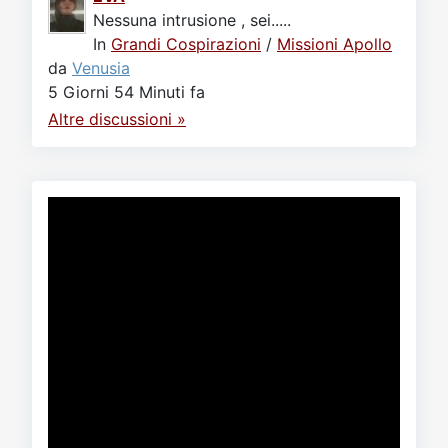
Nessuna intrusione , sei.....
In
Grandi Cospirazioni
/
Missioni Apollo
da
Venusia
5 Giorni 54 Minuti fa
Altre discussioni »