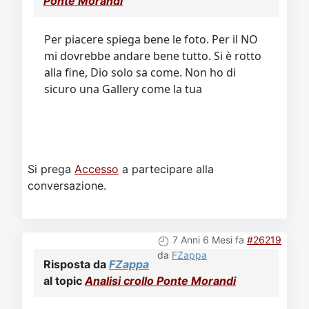
Ponte Morandi
Video
Donazione
Forum
Per piacere spiega bene le foto. Per il NO
mi dovrebbe andare bene tutto. Si è rotto
alla fine, Dio solo sa come. Non ho di
sicuro una Gallery come la tua
Si prega
Accesso
a partecipare alla
conversazione.
7 Anni 6 Mesi fa
#26219
da
FZappa
Risposta da
FZappa
al topic
Analisi crollo Ponte Morandi