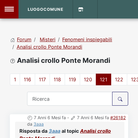
LUOGOCOMUNE
MENU
Forum
Misteri
Fenomeni inspiegabili
Home
Analisi crollo Ponte Morandi
Analisi crollo Ponte Morandi
Info Sito
Login
DVD Shop
1
116
117
118
119
120
121
122
12
Contatti
Vecchio Sito
7 Anni 6 Mesi fa
-
7 Anni 6 Mesi fa
#26182
Archivio
da
3aaa
Risposta da
3aaa
al topic
Analisi crollo