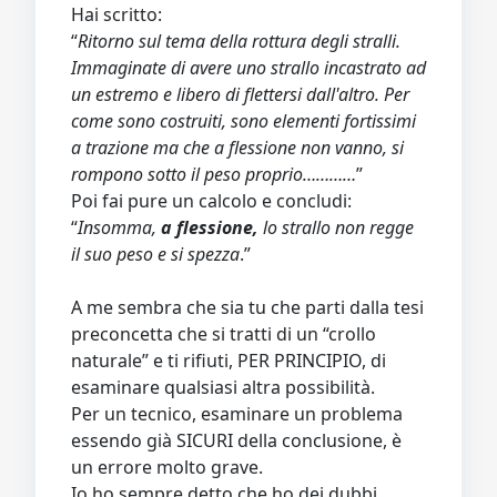
Hai scritto:
“
Ritorno sul tema della rottura degli stralli.
Immaginate di avere uno strallo incastrato ad
un estremo e libero di flettersi dall'altro. Per
come sono costruiti, sono elementi fortissimi
a trazione ma che a flessione non vanno, si
rompono sotto il peso proprio…………
”
Poi fai pure un calcolo e concludi:
“
Insomma,
a flessione,
lo strallo non regge
il suo peso e si spezza
.”
A me sembra che sia tu che parti dalla tesi
preconcetta che si tratti di un “crollo
naturale” e ti rifiuti, PER PRINCIPIO, di
esaminare qualsiasi altra possibilità.
Per un tecnico, esaminare un problema
essendo già SICURI della conclusione, è
un errore molto grave.
Io ho sempre detto che ho dei dubbi