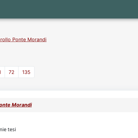
crollo Ponte Morandi
1
72
135
 Ponte Morandi
mie tesi