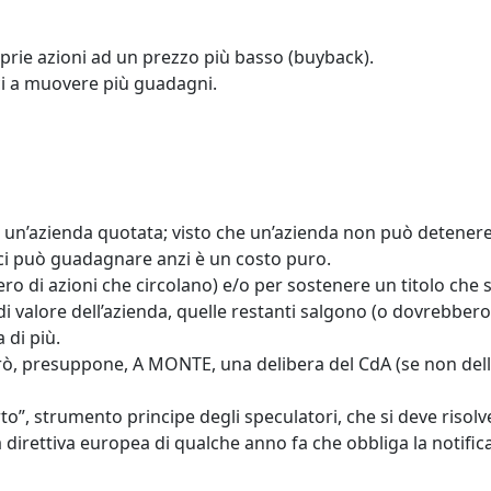
roprie azioni ad un prezzo più basso (buyback).
ci a muovere più guadagni.
 di un’azienda quotata; visto che un’azienda non può detener
n ci può guadagnare anzi è un costo puro.
mero di azioni che circolano) e/o per sostenere un titolo che 
 di valore dell’azienda, quelle restanti salgono (o dovrebbero 
 di più.
però, presuppone, A MONTE, una delibera del CdA (se non dell
erto”, strumento principe degli speculatori, che si deve risol
 direttiva europea di qualche anno fa che obbliga la notifica