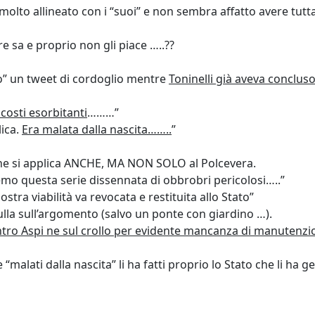
 molto allineato con i “suoi” e non sembra affatto avere tu
 sa e proprio non gli piace …..??
olo” un tweet di cordoglio mentre
Toninelli già aveva conclus
a costi esorbitanti
………”
ica.
Era malata dalla nascita……..
”
che si applica ANCHE, MA NON SOLO al Polcevera.
mo questa serie dissennata di obbrobri pericolosi…..”
tra viabilità va revocata e restituita allo Stato”
nulla sull’argomento (salvo un ponte con giardino …).
 Aspi ne sul crollo per evidente mancanza di manutenzio
“malati dalla nascita” li ha fatti proprio lo Stato che li ha g