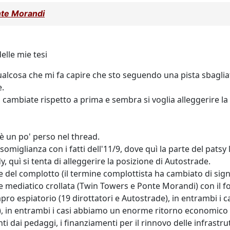
onte Morandi
elle mie tesi
 qualcosa che mi fa capire che sto seguendo una pista sbagli
e.
 pò cambiate rispetto a prima e sembra si voglia alleggerire 
i è un po' perso nel thread.
somiglianza con i fatti dell'11/9, dove quì la parte del pats
, quì si tenta di alleggerire la posizione di Autostrade.
 del complotto (il termine complottista ha cambiato di sign
 mediatico crollata (Twin Towers e Ponte Morandi) con il fo
ro espiatorio (19 dirottatori e Autostrade), in entrambi i c
), in entrambi i casi abbiamo un enorme ritorno economico 
enti dai pedaggi, i finanziamenti per il rinnovo delle infrastru