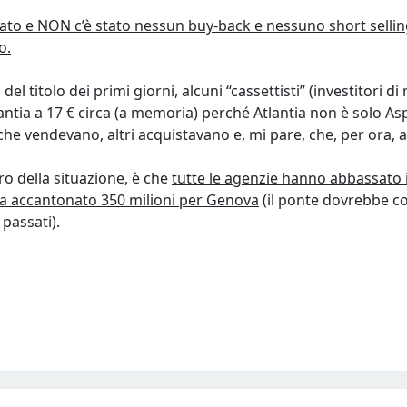
to e NON c’è stato nessun buy-back e nessuno short selling, 
o.
del titolo dei primi giorni, alcuni “cassettisti” (investitori 
ntia a 17 € circa (a memoria) perché Atlantia non è solo Asp
che vendevano, altri acquistavano e, mi pare, che, per ora, a
o della situazione, è che
tutte le agenzie hanno abbassato il
ha accantonato 350 milioni per Genova
(il ponte dovrebbe co
 passati).