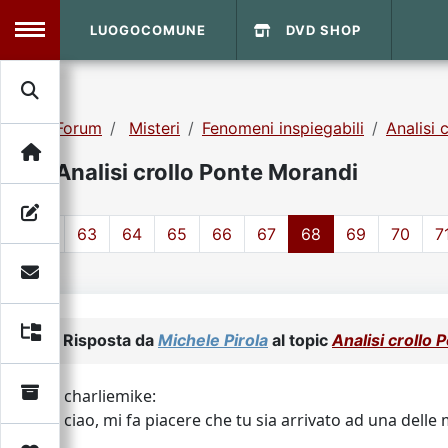
LUOGOCOMUNE
DVD SHOP
MENU
Forum
Misteri
Fenomeni inspiegabili
Analisi 
Search
Home
Analisi crollo Ponte Morandi
Info Sito
Login
DVD Shop
1
63
64
65
66
67
68
69
70
7
Contatti
Vecchio Sito
Risposta da
Michele Pirola
al topic
Analisi crollo
Archivio
charliemike:
ciao, mi fa piacere che tu sia arrivato ad una delle 