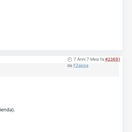
7 Anni 7 Mesi fa
#23691
da
FZappa
ienda).