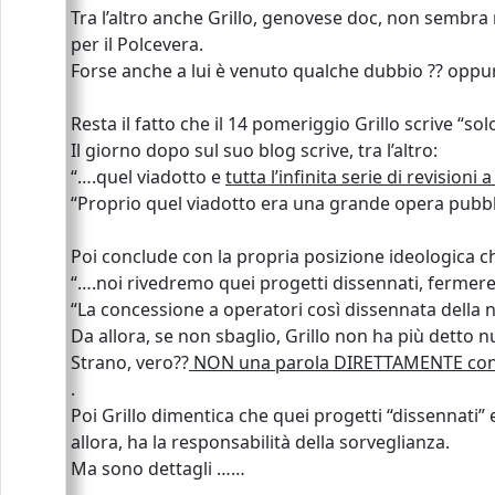
Tra l’altro anche Grillo, genovese doc, non sembra
per il Polcevera.
Forse anche a lui è venuto qualche dubbio ?? oppure
Resta il fatto che il 14 pomeriggio Grillo scrive “s
Il giorno dopo sul suo blog scrive, tra l’altro:
“….quel viadotto e
tutta l’infinita serie di revisioni 
“Proprio quel viadotto era una grande opera pubbl
Poi conclude con la propria posizione ideologica 
“….noi rivedremo quei progetti dissennati, fermere
“La concessione a operatori così dissennata della nos
Da allora, se non sbaglio, Grillo non ha più detto 
Strano, vero??
NON una parola DIRETTAMENTE contro
.
Poi Grillo dimentica che quei progetti “dissennati” e 
allora, ha la responsabilità della sorveglianza.
Ma sono dettagli ……