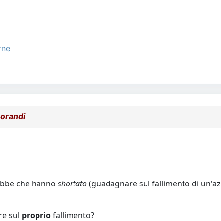
rne
Morandi
irebbe che hanno
shortato
(guadagnare sul fallimento di un'az
re sul
proprio
fallimento?