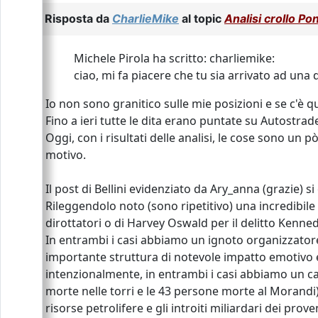
Risposta da
CharlieMike
al topic
Analisi crollo P
Michele Pirola ha scritto: charliemike:
ciao, mi fa piacere che tu sia arrivato ad una d
Io non sono granitico sulle mie posizioni e se c'è
Fino a ieri tutte le dita erano puntate su Autostrad
Oggi, con i risultati delle analisi, le cose sono un
motivo.
Il post di Bellini evidenziato da Ary_anna (grazie) s
Rileggendolo noto (sono ripetitivo) una incredibile 
dirottatori o di Harvey Oswald per il delitto Kennedy
In entrambi i casi abbiamo un ignoto organizzatore
importante struttura di notevole impatto emotivo e
intenzionalmente, in entrambi i casi abbiamo un cap
morte nelle torri e le 43 persone morte al Morandi
risorse petrolifere e gli introiti miliardari dei prov