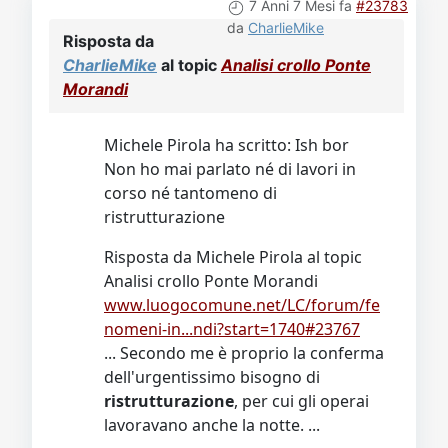
7 Anni 7 Mesi fa
#23783
da
CharlieMike
Risposta da
CharlieMike
al topic
Analisi crollo Ponte
Morandi
Michele Pirola ha scritto: Ish bor
Non ho mai parlato né di lavori in
corso né tantomeno di
ristrutturazione
Risposta da Michele Pirola al topic
Analisi crollo Ponte Morandi
www.luogocomune.net/LC/forum/fe
nomeni-in...ndi?start=1740#23767
... Secondo me è proprio la conferma
dell'urgentissimo bisogno di
ristrutturazione
, per cui gli operai
lavoravano anche la notte. ...