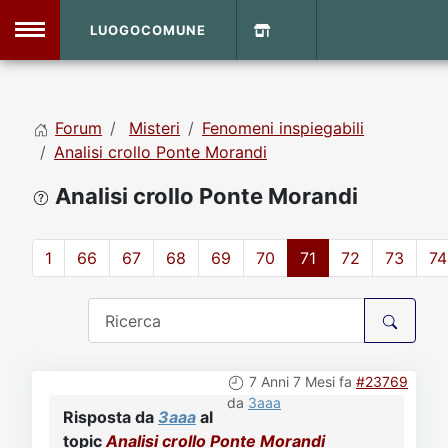
LUOGOCOMUNE
MENU
Forum
Misteri
Fenomeni inspiegabili
Home
Analisi crollo Ponte Morandi
Analisi crollo Ponte Morandi
Info Sito
Login
DVD Shop
1
66
67
68
69
70
71
72
73
74
Contatti
Vecchio Sito
7 Anni 7 Mesi fa
#23769
Archivio
da
3aaa
Risposta da
3aaa
al
topic
Analisi crollo Ponte Morandi