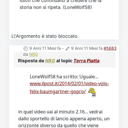
idioti che continuano a credere che la
storia non si ripeta. (LoneWolf58)
L\'Argomento è stato bloccato.
9 Anni 11 Mesi fa
-
9 Anni 11 Mesi fa
#5683
da
NRG
Risposta da
NRG
al topic
Terra Piatta
LoneWolf58 ha scritto: Uguale...
www.ilpost.it/2014/02/01/video-volo-
felix-baumgartner-gopro/
in quel video vai al minuto 2.16... vedrai
dallo sportello di lancio appena aperto, un
orizzonte diverso da quello che viene