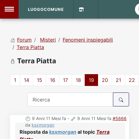
LUOGOCOMUNE
MENU
Forum
Misteri
Fenomeni inspiegabili
Home
Terra Piatta
Terra Piatta
Info Sito
Login
DVD Shop
1
14
15
16
17
18
19
20
21
22
Contatti
Vecchio Sito
9 Anni 11 Mesi fa
-
9 Anni 11 Mesi fa
#5666
Archivio
da
ksxmorgan
Risposta da
ksxmorgan
al topic
Terra