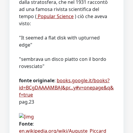
dalla stratosfera, che nel 1931 raccontò
ad una famosa rivista scientifica del
tempo (
Popular Science
) ciò che aveva
visto:
"It seemed a flat disk with upturned
edge"
"sembrava un disco piatto con il bordo
rovesciato"
fonte originale
:
books.google.it/books?
id=BCgDAAAAMBAJ&pr...y#v=onepage&q&
f=true
pag.23
Fonte
:
en.wikipedia.org/wiki/Auguste_Piccard