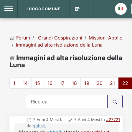
LUOGOCOMUNE
MENU
Forum
Grandi Cospirazioni
Missioni Apollo
Home
Immagini ad alta risoluzione della Luna
Immagini ad alta risoluzione della
Info Sito
Login
DVD Shop
Luna
Contatti
1
14
15
16
17
18
19
20
21
22
Vecchio Sito
Archivio
7 Anni 4 Mesi fa
-
7 Anni 4 Mesi fa
#27721
da
gbhnjk