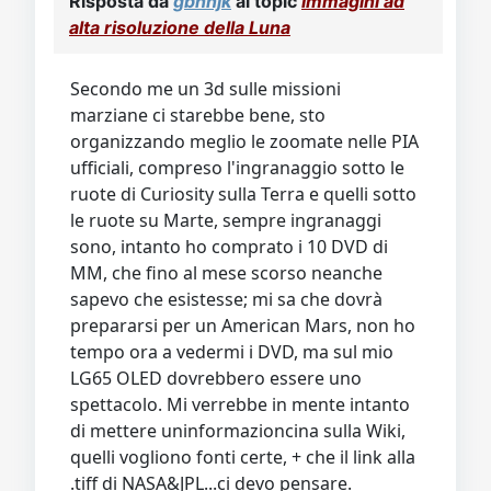
Risposta da
gbhnjk
al topic
Immagini ad
Video
Donazione
Forum
alta risoluzione della Luna
Secondo me un 3d sulle missioni
marziane ci starebbe bene, sto
organizzando meglio le zoomate nelle PIA
ufficiali, compreso l'ingranaggio sotto le
ruote di Curiosity sulla Terra e quelli sotto
le ruote su Marte, sempre ingranaggi
sono, intanto ho comprato i 10 DVD di
MM, che fino al mese scorso neanche
sapevo che esistesse; mi sa che dovrà
prepararsi per un American Mars, non ho
tempo ora a vedermi i DVD, ma sul mio
LG65 OLED dovrebbero essere uno
spettacolo. Mi verrebbe in mente intanto
di mettere uninformazioncina sulla Wiki,
quelli vogliono fonti certe, + che il link alla
.tiff di NASA&JPL...ci devo pensare.