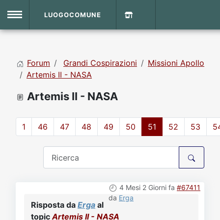
LUOGOCOMUNE
MENU
Forum
Grandi Cospirazioni
Missioni Apollo
Home
Artemis II - NASA
Artemis II - NASA
Info Sito
Login
DVD Shop
1
46
47
48
49
50
51
52
53
5
Contatti
Vecchio Sito
4 Mesi 2 Giorni fa
#67411
Archivio
da
Erga
Risposta da
Erga
al
topic
Artemis II - NASA