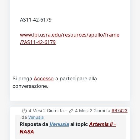
AS11-42-6179
www.lpi.usra.edu/resources/apollo/frame
/?AS11-42-6179
Si prega
Accesso
a partecipare alla
conversazione.
4 Mesi 2 Giorni fa
-
4 Mesi 2 Giorni fa
#67423
da
Venusia
Risposta da
Venusia
al topic
Artemis II -
NASA