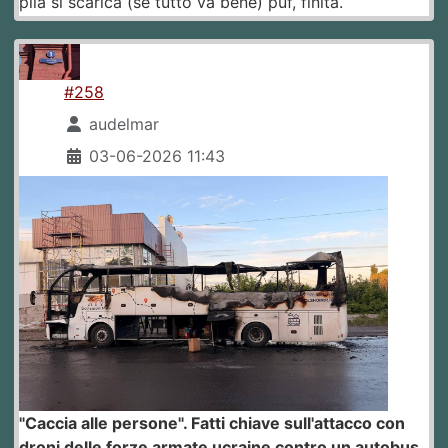
pila si scarica (se tutto va bene) puf, finita.
#258
audelmar
03-06-2026 11:43
"Caccia alle persone". Fatti chiave sull'attacco con
droni delle forze armate ucraine contro un autobus