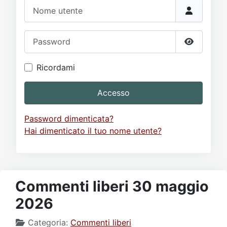
Video
Donazione
Forum
Nome utente
Password
Mostra p
Ricordami
Accesso
Password dimenticata?
Hai dimenticato il tuo nome utente?
Commenti liberi 30 maggio
2026
Categoria:
Commenti liberi