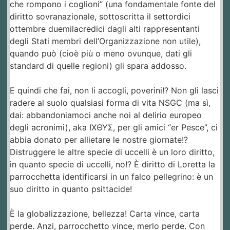
che rompono i coglioni” (una fondamentale fonte del
diritto sovranazionale, sottoscritta il settordici
ottembre duemilacredici dagli alti rappresentanti
degli Stati membri dell’Organizzazione non utile),
quando può (cioè più o meno ovunque, dati gli
standard di quelle regioni) gli spara addosso.
E quindi che fai, non li accogli, poverini!? Non gli lasci
radere al suolo qualsiasi forma di vita NSGC (ma sì,
dai: abbandoniamoci anche noi al delirio europeo
degli acronimi), aka ΙΧΘΥΣ, per gli amici “er Pesce”, ci
abbia donato per allietare le nostre giornate!?
Distruggere le altre specie di uccelli è un loro diritto,
in quanto specie di uccelli, no!? È diritto di Loretta la
parrocchetta identificarsi in un falco pellegrino: è un
suo diritto in quanto psittacide!
È la globalizzazione, bellezza! Carta vince, carta
perde. Anzi, parrocchetto vince, merlo perde. Con