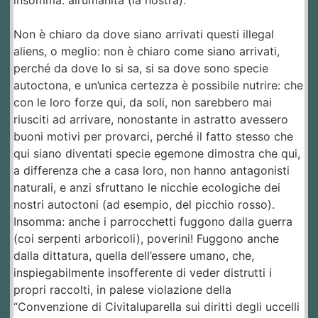
insomma: all’umanità (la nostra).
Non è chiaro da dove siano arrivati questi illegal
aliens, o meglio: non è chiaro come siano arrivati,
perché da dove lo si sa, si sa dove sono specie
autoctona, e un’unica certezza è possibile nutrire: che
con le loro forze qui, da soli, non sarebbero mai
riusciti ad arrivare, nonostante in astratto avessero
buoni motivi per provarci, perché il fatto stesso che
qui siano diventati specie egemone dimostra che qui,
a differenza che a casa loro, non hanno antagonisti
naturali, e anzi sfruttano le nicchie ecologiche dei
nostri autoctoni (ad esempio, del picchio rosso).
Insomma: anche i parrocchetti fuggono dalla guerra
(coi serpenti arboricoli), poverini! Fuggono anche
dalla dittatura, quella dell’essere umano, che,
inspiegabilmente insofferente di veder distrutti i
propri raccolti, in palese violazione della
“Convenzione di Civitaluparella sui diritti degli uccelli