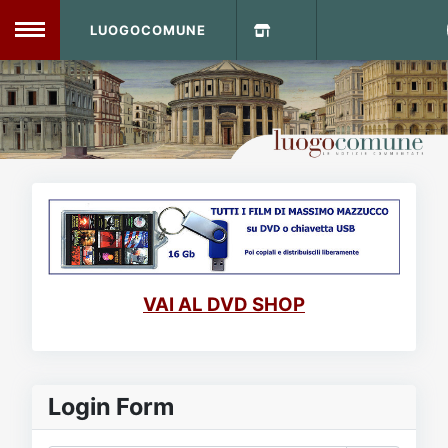
LUOGOCOMUNE
MENU
Home
Info Sito
Login
DVD Shop
Contatti
VAI AL DVD SHOP
Vecchio Sito
Archivio
Login Form