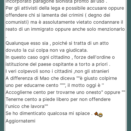
incorporato paragone sionista pronto all'uso .
Per gli attivisti della lega e possibile accusare oppure
offendere chi si lamenta dei crimini ( degno dei
comunisti) ma è assolutamente vietato condannare il
reato di un immigrato oppure anche solo menzionarlo
.
Qualunque esso sia , poiché si tratta di un atto
dovuto la cui colpa non va giudicata.
In questo caso ogni cittadino , forze dell'ordine o
istituzione del paese ospitante a torto a priori .
I veri colpevoli sono i cittadini ,non gli stranieri
A differenza di Mao che diceva ""è giusto colpirne
uno per educarne cento """, il motto oggi è ''
Accoglierne cento per trovarne uno onesto" oppure ""
Tenerne cento a piede libero per non offendere
l'unico che lavora""
Se ho dimenticato qualcosa mi spiace .
Aggiornatemi