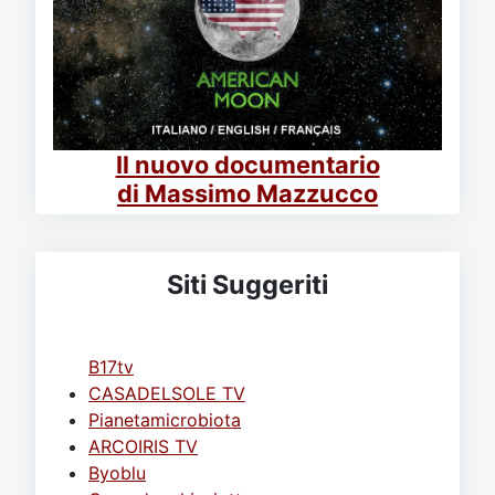
Il nuovo documentario
di Massimo Mazzucco
Siti Suggeriti
B17tv
CASADELSOLE TV
Pianetamicrobiota
ARCOIRIS TV
Byoblu