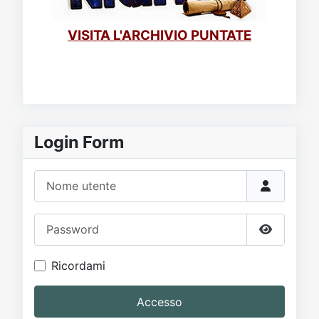
VISITA L'ARCHIVIO PUNTATE
Login Form
Nome utente
Password
Mostra p
Ricordami
Accesso