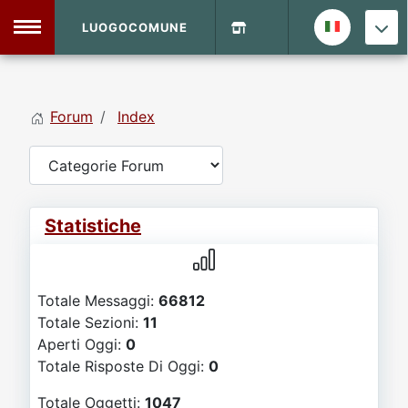
LUOGOCOMUNE
MENU
Forum
Index
Home
Info Sito
Login
DVD Shop
Statistiche
Contatti
Totale Messaggi:
66812
Vecchio Sito
Totale Sezioni:
11
Aperti Oggi:
0
Archivio
Totale Risposte Di Oggi:
0
Totale Oggetti:
1047