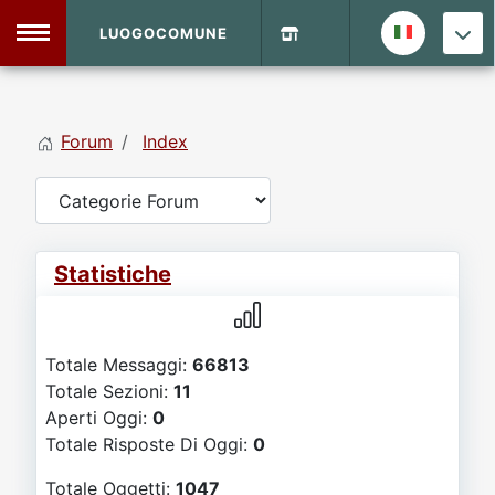
LUOGOCOMUNE
MENU
Forum
Index
Home
Info Sito
Login
DVD Shop
Statistiche
Contatti
Totale Messaggi:
66813
Vecchio Sito
Totale Sezioni:
11
Aperti Oggi:
0
Archivio
Totale Risposte Di Oggi:
0
Totale Oggetti:
1047