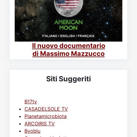
Il nuovo documentario
di Massimo Mazzucco
Siti Suggeriti
B17tv
CASADELSOLE TV
Pianetamicrobiota
ARCOIRIS TV
Byoblu