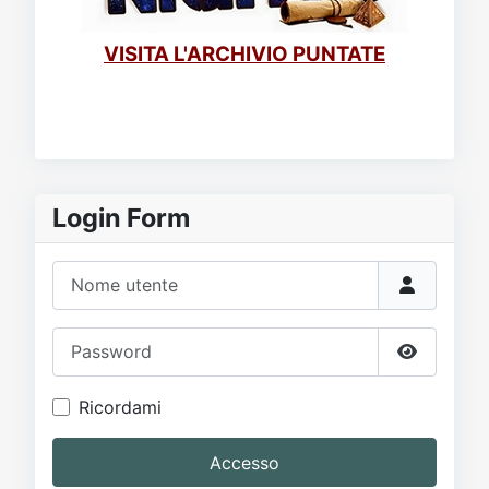
VISITA L'ARCHIVIO PUNTATE
Login Form
Nome utente
Password
Mostra p
Ricordami
Accesso