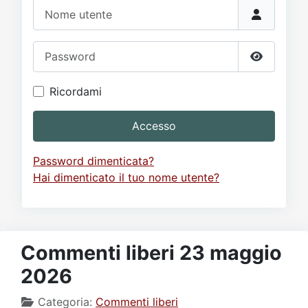
Video
Donazione
Forum
Nome utente
Password
Mostra p
Ricordami
Accesso
Password dimenticata?
Hai dimenticato il tuo nome utente?
Commenti liberi 23 maggio
2026
Categoria:
Commenti liberi