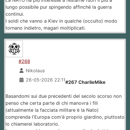
La NATO ha piu interesse a restarne fuori il più a
lungo possibile pur spingendo affinché la guerra
continui.
I soldi che vanno a Kiev in qualche (occulto) modo
tornano indietro, magari moltiplicati.
#268
Nikolaus
26-05-2026 22:11
#267 CharlieMike
Basandomi sui due precedenti del secolo scorso non
penso che certa parte di chi manovra i fili
(attualmente la facciata militare è la Nato)
comprenda l'Europa com'è proprio giardino, piuttosto
lo chiamerei laboratorio.