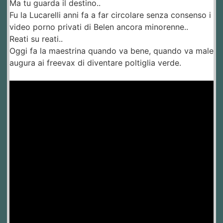
Ma tu guarda il destino..
Fu la Lucarelli anni fa a far circolare senza consenso i
video porno privati di Belen ancora minorenne..
Reati su reati..
Oggi fa la maestrina quando va bene, quando va male
augura ai freevax di diventare poltiglia verde.