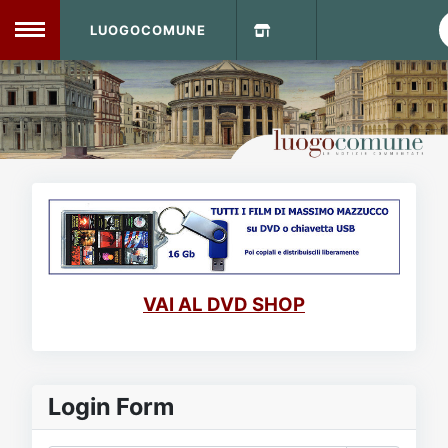
LUOGOCOMUNE
MENU
Home
Info Sito
Login
DVD Shop
Contatti
VAI AL DVD SHOP
Vecchio Sito
Archivio
Login Form