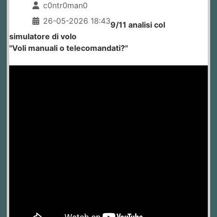
c0ntr0man0
26-05-2026 18:43
9/11 analisi col
simulatore di volo
"Voli manuali o telecomandati?"