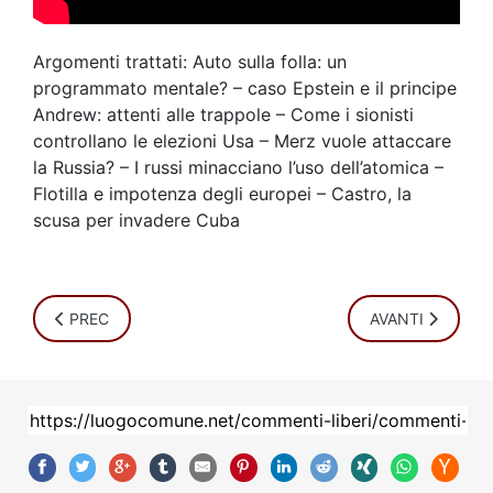
Argomenti trattati: Auto sulla folla: un
programmato mentale? – caso Epstein e il principe
Andrew: attenti alle trappole – Come i sionisti
controllano le elezioni Usa – Merz vuole attaccare
la Russia? – I russi minacciano l’uso dell’atomica –
Flotilla e impotenza degli europei – Castro, la
scusa per invadere Cuba
ARTICOLO PRECEDENTE: COMMENTI LIBERI 30 MAGGIO 2
ARTICOLO SUCC
PREC
AVANTI