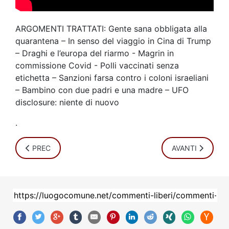
ARGOMENTI TRATTATI: Gente sana obbligata alla
quarantena – In senso del viaggio in Cina di Trump
– Draghi e l’europa del riarmo - Magrin in
commissione Covid - Polli vaccinati senza
etichetta – Sanzioni farsa contro i coloni israeliani
– Bambino con due padri e una madre – UFO
disclosure: niente di nuovo
.
ARTICOLO PRECEDENTE: COMMENTI LIBERI 23 MAGGIO 20
ARTICOLO SUCC
PREC
AVANTI