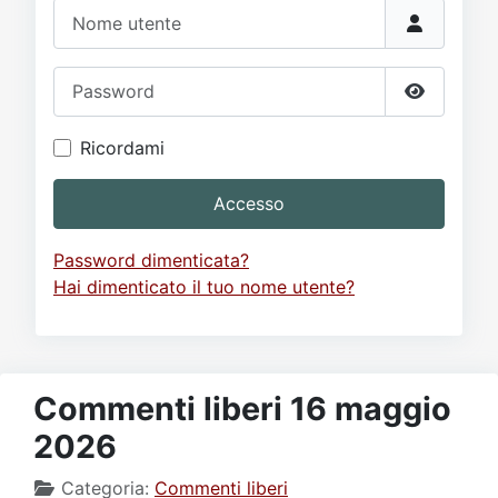
Video
Donazione
Forum
Nome utente
Password
Mostra p
Ricordami
Accesso
Password dimenticata?
Hai dimenticato il tuo nome utente?
Commenti liberi 16 maggio
2026
Categoria:
Commenti liberi