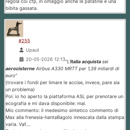
regola coi cfp, in omaggio anche le patatine e una
bibita gassata.
#255
Upaut
20-05-2026 12:13
"
L’
Italia
acquista
sei
aerocisterne
Airbus A330 MRTT per 1,39 miliardi di
euro
"
(trovare i fondi per limare le accise, invece, pare sia
un problema)
Poi: io ho aperto la piattaforma ASL per prenotare un
ecografia e mi dava disponibile: mai.
Mio commento: il medesimo sintetico commento di
Max alla frenesia-hantaBagolo innescata dalla stampa
varia. Vaf....