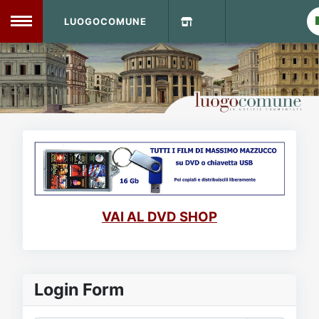
LUOGOCOMUNE
MENU
Home
Info Sito
Login
DVD Shop
Contatti
VAI AL DVD SHOP
Vecchio Sito
Archivio
Login Form