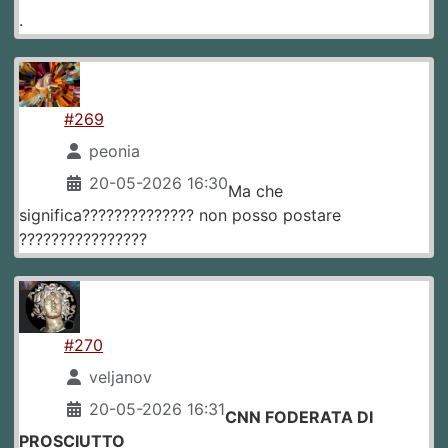
.
#269
peonia
20-05-2026 16:30
Ma che
significa?????????????? non posso postare
????????????????
#270
veljanov
20-05-2026 16:31
CNN FODERATA DI
PROSCIUTTO