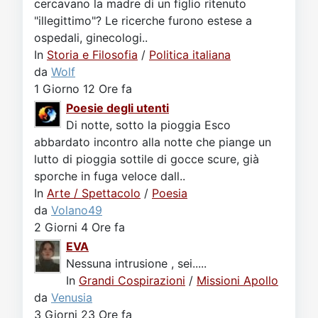
cercavano la madre di un figlio ritenuto
"illegittimo"? Le ricerche furono estese a
ospedali, ginecologi..
In
Storia e Filosofia
/
Politica italiana
da
Wolf
1 Giorno 12 Ore fa
Poesie degli utenti
Di notte, sotto la pioggia Esco
abbardato incontro alla notte che piange un
lutto di pioggia sottile di gocce scure, già
sporche in fuga veloce dall..
In
Arte / Spettacolo
/
Poesia
da
Volano49
2 Giorni 4 Ore fa
EVA
Nessuna intrusione , sei.....
In
Grandi Cospirazioni
/
Missioni Apollo
da
Venusia
3 Giorni 23 Ore fa