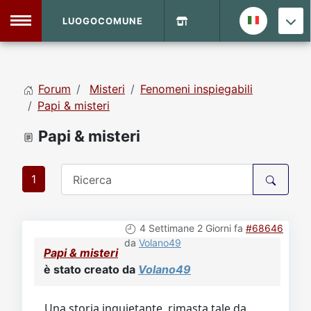
LUOGOCOMUNE
MENU
Forum
Misteri
Fenomeni inspiegabili
Home
Papi & misteri
Papi & misteri
Info Sito
Login
DVD Shop
1
Contatti
4 Settimane 2 Giorni fa
#68646
Vecchio Sito
da
Volano49
Papi & misteri
è stato creato da
Volano49
Archivio
Una storia inquietante, rimasta tale da