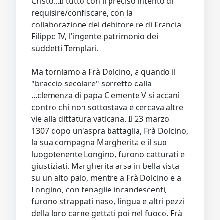
Cristo...Il tutto con il preciso intento di
requisire/confiscare, con la
collaborazione del debitore re di Francia
Filippo IV, l'ingente patrimonio dei
suddetti Templari.
Ma torniamo a Frà Dolcino, a quando il
"braccio secolare" sorretto dalla
...clemenza di papa Clemente V si accanì
contro chi non sottostava e cercava altre
vie alla dittatura vaticana. Il 23 marzo
1307 dopo un'aspra battaglia, Frà Dolcino,
la sua compagna Margherita e il suo
luogotenente Longino, furono catturati e
giustiziati: Margherita arsa in bella vista
su un alto palo, mentre a Frà Dolcino e a
Longino, con tenaglie incandescenti,
furono strappati naso, lingua e altri pezzi
della loro carne gettati poi nel fuoco. Frà