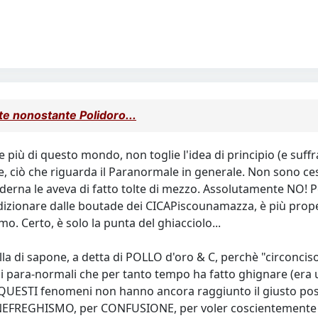
te nonostante Polidoro...
 più di questo mondo, non toglie l'idea di principio (e suffra
one, ciò che riguarda il Paranormale in generale. Non sono c
derna le aveva di fatto tolte di mezzo. Assolutamente NO! P
dizionare dalle boutade dei CICAPiscounamazza, è più prope
mo. Certo, è solo la punta del ghiacciolo...
a di sapone, a detta di POLLO d'oro & C, perchè "circonciso"
para-normali che per tanto tempo ha fatto ghignare (era un so
o, QUESTI fenomeni non hanno ancora raggiunto il giusto post
EFREGHISMO, per CONFUSIONE, per voler coscientemente o