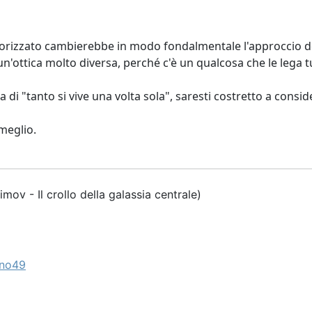
lorizzato cambierebbe in modo fondalmentale l'approccio de
 un'ottica molto diversa, perché c'è un qualcosa che le lega 
gna di "tanto si vive una volta sola", saresti costretto a cons
meglio.
simov - Il crollo della galassia centrale)
ano49