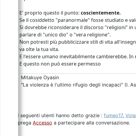
E' proprio questo il punto:
coscientemente.
Se il cosiddetto "paranormale" fosse studiato e va
Si dovrebbe riconsiderare il discorso "religioni" in
parlare di "unico dio" o "vera religione".
Non potresti più pubblicizzare stili di vita all'inse
va olte la tua vita.
E l'essere umano inevitabilmente cambierebbe. In 
E questo non può essere permesso
Mitakuye Oyasin
"La violenza è l'ultimo rifugio degli incapaci" (I. A
I seguenti utenti hanno detto grazie :
fumeo17
,
Vol
Si prega
Accesso
a partecipare alla conversazione.