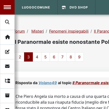
LUOGOCOMUNE
DVD SHOP
MENU
Forum
Misteri
Fenomeni inspiegabili
Il Paran
Search
Home
Il Paranormale esiste nonostante Pol
Info Sito
Login
DVD Shop
1
2
3
4
5
6
7
8
9
Contatti
Vecchio Sito
Risposta da
Volano49
al topic
Il Paranormale esis
Archivio
Che Piero Angela sia morto a causa di una quarta d
riconducibile alla sua risaputa fiducia (meglio dire
fosse stato il promotore del Centro Italiano per il Co