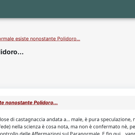
ormale esiste nonostante Polidoro...
idoro...
te nonostante Polidoro...
ose di castagnaccia andata a... male, è pura speculazione, 
 fede) nella scienza è cosa nota, ma non è confermato nè, pe
ntrollo delle Affermazioni sul Paranormale. E fin qui... vanno 