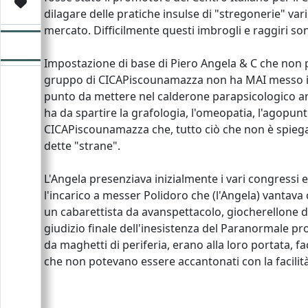
Video
Donazione
Forum
dilagare delle pratiche insulse di "stregonerie" var
mercato. Difficilmente questi imbrogli e raggiri sono
Impostazione di base di Piero Angela & C che non po
gruppo di CICAPiscounamazza non ha MAI messo in ril
punto da mettere nel calderone parapsicologico anc
ha da spartire la grafologia, l'omeopatia, l'agopun
CICAPiscounamazza che, tutto ciò che non è spiegab
dette "strane".
L'Angela presenziava inizialmente i vari congressi
l'incarico a messer Polidoro che (l'Angela) vantav
un cabarettista da avanspettacolo, giocherellone da b
giudizio finale dell'inesistenza del Paranormale p
da maghetti di periferia, erano alla loro portata, 
che non potevano essere accantonati con la facilità