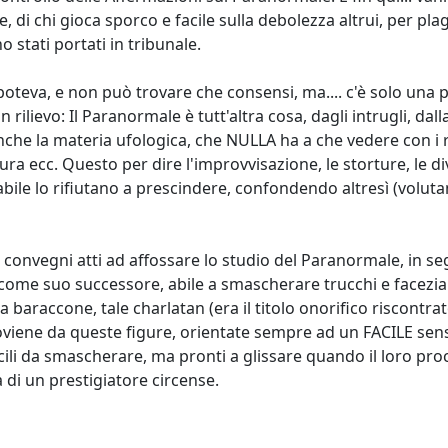
ie, di chi gioca sporco e facile sulla debolezza altrui, per p
 stati portati in tribunale.
teva, e non può trovare che consensi, ma.... c'è solo una pi
ievo: Il Paranormale è tutt'altra cosa, dagli intrugli, dall
he la materia ufologica, che NULLA ha a che vedere con i r
tura ecc. Questo per dire l'improvvisazione, le storture, le
ile lo rifiutano a prescindere, confondendo altresì (voluta
 e convegni atti ad affossare lo studio del Paranormale, in
a come suo successore, abile a smascherare trucchi e facezia
araccone, tale charlatan (era il titolo onorifico riscontrato s
roviene da queste figure, orientate sempre ad un FACILE sens
facili da smascherare, ma pronti a glissare quando il loro pr
 di un prestigiatore circense.