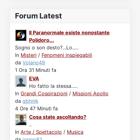
Forum Latest
Il Paranormale esiste nonostante
Polidoro...
Sogno o son desto?...Lo.....
In
Misteri
/
Fenomeni inspiegabili
da
Volano49
1 Ora 31 Minuti fa
EVA
Ho fatto la stessa.....
In
Grandi Cospirazioni
/
Missioni Apollo
da
gbhnjk
4 Ore 47 Minuti fa
Cosa state ascoltando?
..
In
Arte / Spettacolo
/
Musica
da
joppo82