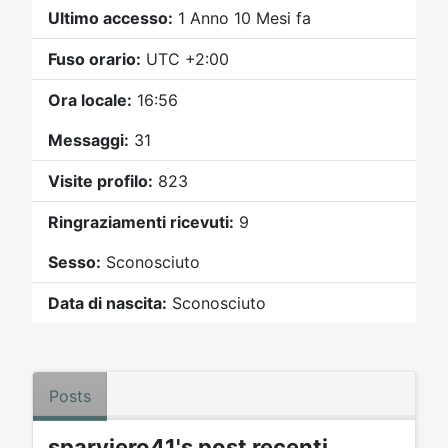
Video
Donazione
Forum
Ultimo accesso:
1 Anno 10 Mesi fa
Fuso orario:
UTC +2:00
Ora locale:
16:56
Messaggi:
31
Visite profilo:
823
Ringraziamenti ricevuti:
9
Sesso:
Sconosciuto
Data di nascita:
Sconosciuto
Posts
sparviero41's post recenti