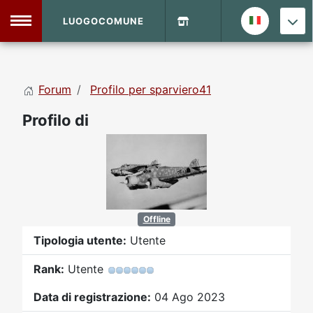
LUOGOCOMUNE
MENU
Forum
Profilo per sparviero41
Home
Profilo di
Info Sito
Login
DVD Shop
Contatti
Offline
Vecchio Sito
Tipologia utente:
Utente
Rank:
Utente
Archivio
Data di registrazione:
04 Ago 2023