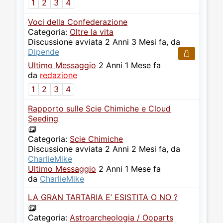
1
2
3
4
Voci della Confederazione
Categoria:
Oltre la vita
Discussione avviata 2 Anni 3 Mesi fa, da
Dipende
Ultimo Messaggio
2 Anni 1 Mese fa
da
redazione
1
2
3
4
Rapporto sulle Scie Chimiche e Cloud
Seeding
Categoria:
Scie Chimiche
Discussione avviata 2 Anni 2 Mesi fa, da
CharlieMike
Ultimo Messaggio
2 Anni 1 Mese fa
da
CharlieMike
LA GRAN TARTARIA E’ ESISTITA O NO ?
Categoria:
Astroarcheologia / Ooparts