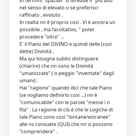
In termini "spaziali" si direbbe il "più alto"
nel senso di elevato o se preferisci
raffinato , evoluto .
In realtà nn è proprio così . Vi è ancora un
possibile , ma facoltativo, " poter
procedere "oltre" ...
E' il Piano del DIVINO e quindi delle (così
dette) Divinità .
Ma qui bisogna subito distinguere
(chiarire) che nn sono le Divinità
"umanizzate" ( o peggio "inventate" dagli
umani) .
Hai "ragione" quando dici che tale Piano
(se vogliamo definirlo così ...) nn è
"comunicabile" con le parole "messe i n
fila" . La ragione di ciò è che le Logiche di
tale Piano sono così "lontane/estranee"
alle ns consuete (QUI) che nn si possono
"comprendere" .