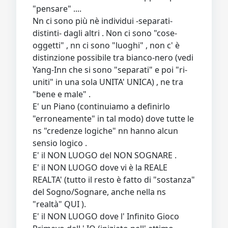
"pensare" ....
Nn ci sono più nè individui -separati-
distinti- dagli altri . Non ci sono "cose-
oggetti" , nn ci sono "luoghi" , non c' è
distinzione possibile tra bianco-nero (vedi
Yang-Inn che si sono "separati" e poi "ri-
uniti" in una sola UNITA' UNICA) , ne tra
"bene e male" .
E' un Piano (continuiamo a definirlo
"erroneamente" in tal modo) dove tutte le
ns "credenze logiche" nn hanno alcun
sensio logico .
E' il NON LUOGO del NON SOGNARE .
E' il NON LUOGO dove vi è la REALE
REALTA' (tutto il resto è fatto di "sostanza"
del Sogno/Sognare, anche nella ns
"realtà" QUI ).
E' il NON LUOGO dove l' Infinito Gioco