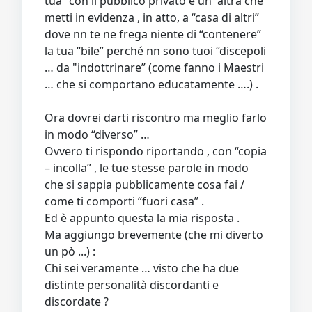
tua” con il pubblico privato e un' altra che
metti in evidenza , in atto, a “casa di altri”
dove nn te ne frega niente di “contenere”
la tua “bile” perché nn sono tuoi “discepoli
… da "indottrinare” (come fanno i Maestri
… che si comportano educatamente ….) .
Ora dovrei darti riscontro ma meglio farlo
in modo “diverso” …
Ovvero ti rispondo riportando , con “copia
– incolla” , le tue stesse parole in modo
che si sappia pubblicamente cosa fai /
come ti comporti “fuori casa” .
Ed è appunto questa la mia risposta .
Ma aggiungo brevemente (che mi diverto
un pò ...) :
Chi sei veramente … visto che ha due
distinte personalità discordanti e
discordate ?