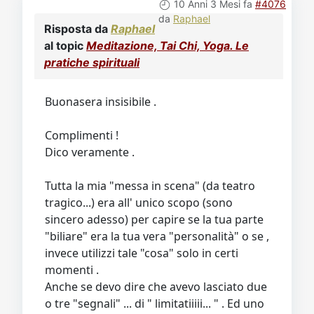
Video
Donazione
Forum
10 Anni 3 Mesi fa
#4076
da
Raphael
Risposta da
Raphael
al topic
Meditazione, Tai Chi, Yoga. Le
pratiche spirituali
Buonasera insisibile .
Complimenti !
Dico veramente .
Tutta la mia "messa in scena" (da teatro
tragico...) era all' unico scopo (sono
sincero adesso) per capire se la tua parte
"biliare" era la tua vera "personalità" o se ,
invece utilizzi tale "cosa" solo in certi
momenti .
Anche se devo dire che avevo lasciato due
o tre "segnali" ... di " limitatiiiii... " . Ed uno