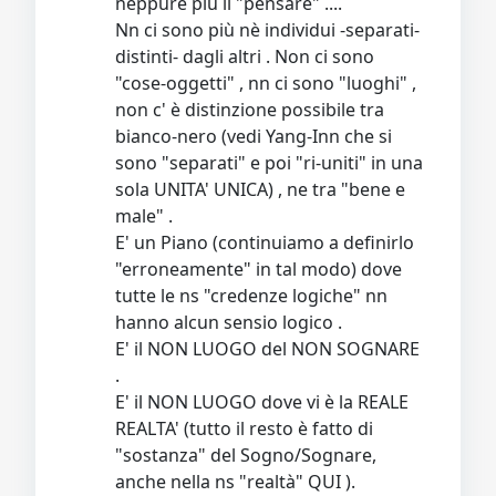
neppure più il "pensare" ....
Nn ci sono più nè individui -separati-
distinti- dagli altri . Non ci sono
"cose-oggetti" , nn ci sono "luoghi" ,
non c' è distinzione possibile tra
bianco-nero (vedi Yang-Inn che si
sono "separati" e poi "ri-uniti" in una
sola UNITA' UNICA) , ne tra "bene e
male" .
E' un Piano (continuiamo a definirlo
"erroneamente" in tal modo) dove
tutte le ns "credenze logiche" nn
hanno alcun sensio logico .
E' il NON LUOGO del NON SOGNARE
.
E' il NON LUOGO dove vi è la REALE
REALTA' (tutto il resto è fatto di
"sostanza" del Sogno/Sognare,
anche nella ns "realtà" QUI ).