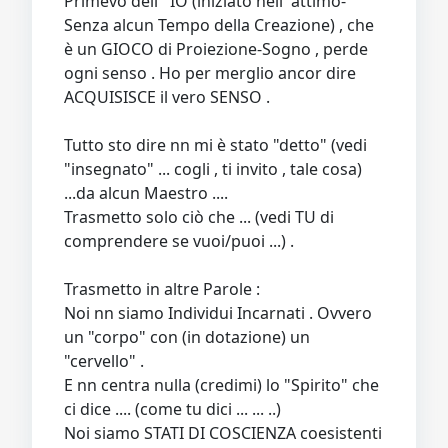
Primevo dell ' IO (iniziato nell' attimo-
Senza alcun Tempo della Creazione) , che
è un GIOCO di Proiezione-Sogno , perde
ogni senso . Ho per merglio ancor dire
ACQUISISCE il vero SENSO .
Tutto sto dire nn mi è stato "detto" (vedi
"insegnato" ... cogli , ti invito , tale cosa)
...da alcun Maestro ....
Trasmetto solo ciò che ... (vedi TU di
comprendere se vuoi/puoi ...) .
Trasmetto in altre Parole :
Noi nn siamo Individui Incarnati . Ovvero
un "corpo" con (in dotazione) un
"cervello" .
E nn centra nulla (credimi) lo "Spirito" che
ci dice .... (come tu dici ... ... ..)
Noi siamo STATI DI COSCIENZA coesistenti