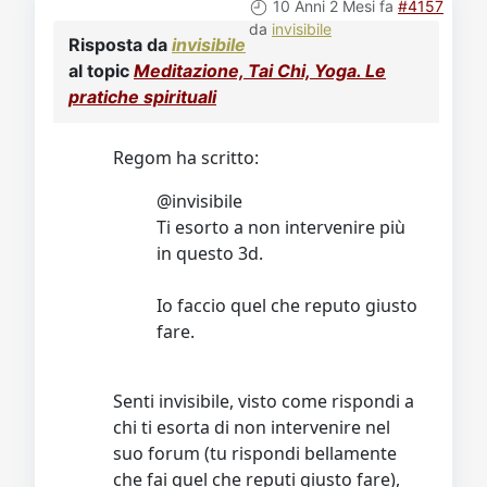
Video
Donazione
Forum
10 Anni 2 Mesi fa
#4157
da
invisibile
Risposta da
invisibile
al topic
Meditazione, Tai Chi, Yoga. Le
pratiche spirituali
Regom ha scritto:
@invisibile
Ti esorto a non intervenire più
in questo 3d.
Io faccio quel che reputo giusto
fare.
Senti invisibile, visto come rispondi a
chi ti esorta di non intervenire nel
suo forum (tu rispondi bellamente
che fai quel che reputi giusto fare),