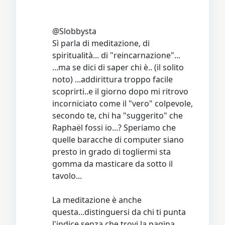
@Slobbysta
Sì parla di meditazione, di
spiritualità... di "reincarnazione"...
...ma se dici di saper chi è.. (il solito
noto) ...addirittura troppo facile
scoprirti..e il giorno dopo mi ritrovo
incorniciato come il "vero" colpevole,
secondo te, chi ha "suggerito" che
Raphaël fossi io...? Speriamo che
quelle baracche di computer siano
presto in grado di togliermi sta
gomma da masticare da sotto il
tavolo...
La meditazione è anche
questa...distinguersi da chi ti punta
l'indice senza che trovi la pagina