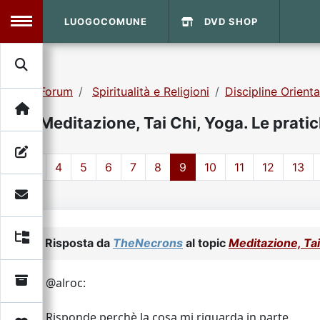
LUOGOCOMUNE
DVD SHOP
MENU
Forum
Spiritualità e Religioni
Discipline Orienta
Search
Home
Meditazione, Tai Chi, Yoga. Le pratich
Info Sito
Login
DVD Shop
1
4
5
6
7
8
9
10
11
12
13
Contatti
Vecchio Sito
Risposta da
TheNecrons
al topic
Meditazione, Tai 
Archivio
@alroc:
Risponde perchè la cosa mi riguarda in parte.