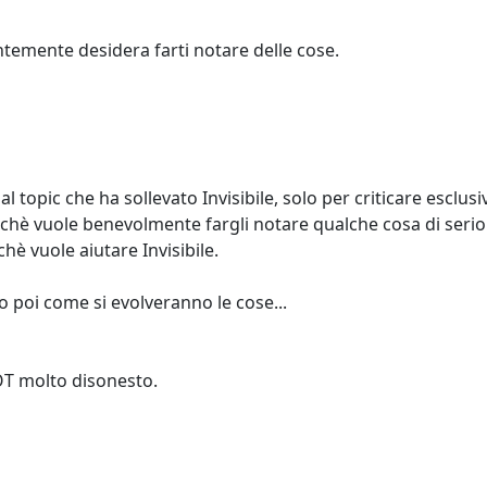
ntemente desidera farti notare delle cose.
i al topic che ha sollevato Invisibile, solo per criticare es
chè vuole benevolmente fargli notare qualche cosa di serio
hè vuole aiutare Invisibile.
o poi come si evolveranno le cose...
n OT molto disonesto.