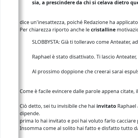
sia, a prescindere da chi si celava dietro qu
dice un'inesattezza, poiché Redazione ha applicato 
Per chiarezza riporto anche le
cristalline
motivazi
SLOBBYSTA: Già ti tolleravo come Anteater, a
Raphael è stato disattivato. Ti lascio Anteater
Al prossimo doppione che creerai sarai espu
Come è facile evincere dalle parole appena citate,
Ciò detto, sei tu invisibile che hai
invitato
Raphael a
dipende.
prima lo hai invitato e poi hai voluto farlo cacciar
Insomma come al solito hai fatto e disfatto tutto d