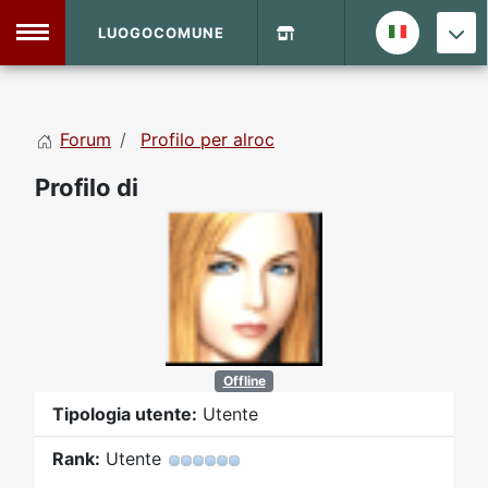
LUOGOCOMUNE
MENU
Forum
Profilo per alroc
Home
Profilo di
Info Sito
Login
DVD Shop
Contatti
Vecchio Sito
Offline
Tipologia utente:
Utente
Archivio
Rank:
Utente