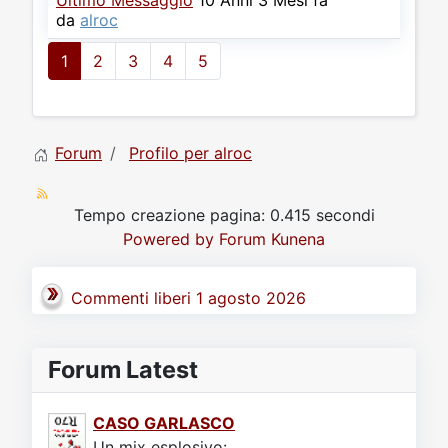
Ultimo Messaggio
10 Anni 3 Mesi fa
da
alroc
1
2
3
4
5
Forum
Profilo per alroc
Tempo creazione pagina: 0.415 secondi
Powered by
Forum Kunena
Commenti liberi 1 agosto 2026
Forum Latest
CASO GARLASCO
Un mix esplosivo:.....