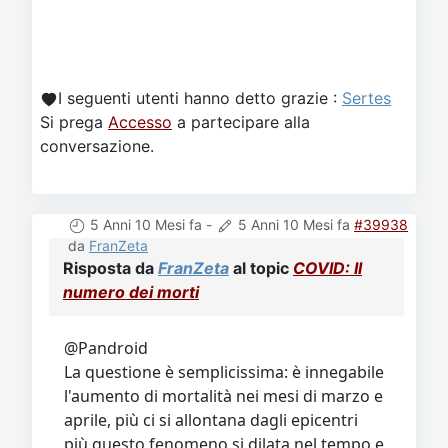
I seguenti utenti hanno detto grazie :
Sertes
Si prega
Accesso
a partecipare alla
conversazione.
5 Anni 10 Mesi fa
-
5 Anni 10 Mesi fa
#39938
da
FranZeta
Risposta da
FranZeta
al topic
COVID: Il
numero dei morti
@Pandroid
La questione è semplicissima: è innegabile
l'aumento di mortalità nei mesi di marzo e
aprile, più ci si allontana dagli epicentri
più questo fenomeno si dilata nel tempo e