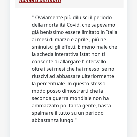
numero dei morti
Video
Donazione
Forum
" Ovviamente più diluisci il periodo
della mortalità Covid, che sapevamo
già benissimo essere limitato in Italia
ai mesi di marzo e aprile , più ne
sminuisci gli effetti. E meno male che
la scheda interattiva Istat non ti
consente di allargare l'intervallo
oltre i sei mesi che hai messo, se no
riuscivi ad abbassare ulteriormente
la percentuale. In questo stesso
modo posso dimostrarti che la
seconda guerra mondiale non ha
ammazzato poi tanta gente, basta
spalmare il tutto su un periodo
abbastanza lungo."