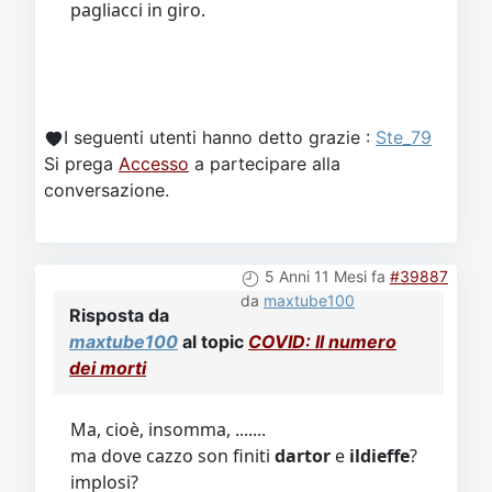
pagliacci in giro.
I seguenti utenti hanno detto grazie :
Ste_79
Si prega
Accesso
a partecipare alla
conversazione.
5 Anni 11 Mesi fa
#39887
da
maxtube100
Risposta da
maxtube100
al topic
COVID: Il numero
dei morti
Ma, cioè, insomma, .......
ma dove cazzo son finiti
dartor
e
ildieffe
?
implosi?