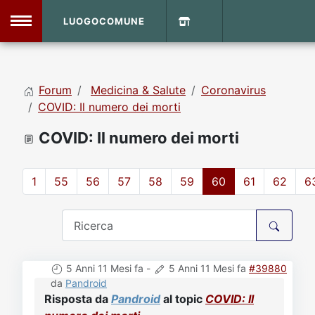
LUOGOCOMUNE
MENU
Forum
Medicina & Salute
Coronavirus
Home
COVID: Il numero dei morti
COVID: Il numero dei morti
Info Sito
Login
DVD Shop
1
55
56
57
58
59
60
61
62
6
Contatti
Vecchio Sito
5 Anni 11 Mesi fa
-
5 Anni 11 Mesi fa
#39880
Archivio
da
Pandroid
Risposta da
Pandroid
al topic
COVID: Il