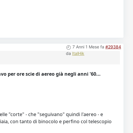
7 Anni 1 Mese fa
#29384
da
ItalHik
o per ore scie di aereo già negli anni '60...
lle "corte" - che "seguivano" quindi l'aereo - e
iaia, con tanto di binocolo e perfino col telescopio