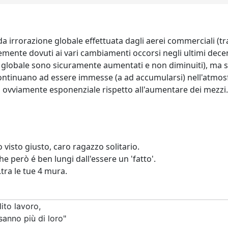
 irrorazione globale effettuata dagli aerei commerciali (tra
nte dovuti ai vari cambiamenti occorsi negli ultimi decenni:
llo globale sono sicuramente aumentati e non diminuiti), ma 
nuano ad essere immesse (a ad accumularsi) nell'atmosfera d
iamente esponenziale rispetto all'aumentare dei mezzi...) 
 visto giusto, caro ragazzo solitario.
 però é ben lungi dall'essere un 'fatto'.
.tra le tue 4 mura.
lito lavoro,
sanno più di loro"