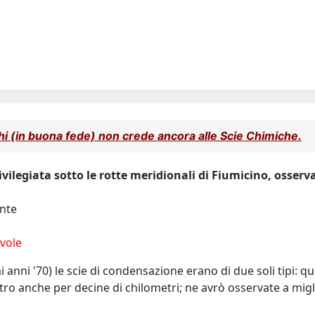
chi (in buona fede) non crede ancora alle Scie Chimiche.
vilegiata sotto le rotte meridionali di Fiumicino, osservav
ante
vole
anni '70) le scie di condensazione erano di due soli tipi: que
tro anche per decine di chilometri; ne avrò osservate a migl