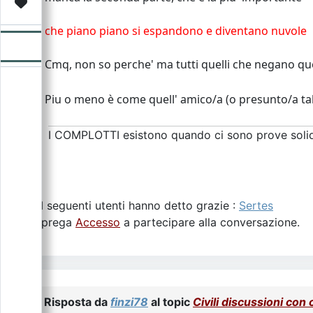
Video
Donazione
Forum
che piano piano si espandono e diventano nuvole
Cmq, non so perche' ma tutti quelli che negano que
Piu o meno è come quell' amico/a (o presunto/a tal
I COMPLOTTI esistono quando ci sono prove solide 
I seguenti utenti hanno detto grazie :
Sertes
Si prega
Accesso
a partecipare alla conversazione.
Risposta da
finzi78
al topic
Civili discussioni con