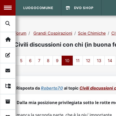
LUOGOCOMUNE
DVD SHOP
MENU
Forum
Grandi Cospirazioni
Scie Chimiche
Ci
Search
Home
Civili discussioni con chi (in buona 
Info Sito
Login
DVD Shop
1
5
6
7
8
9
10
11
12
13
14
Contatti
Vecchio Sito
Risposta da
Roberto70
al topic
Civili discussioni
Archivio
Dalla mia posizione privilegiata sotto le rotte me
manca la seconda parte, che è la piu' importante