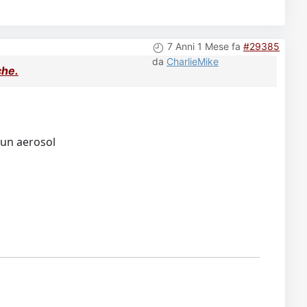
7 Anni 1 Mese fa
#29385
da
CharlieMike
che.
 un aerosol