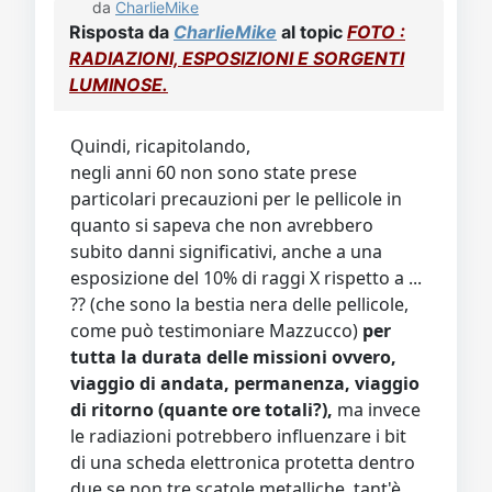
da
CharlieMike
Risposta da
CharlieMike
al topic
FOTO :
RADIAZIONI, ESPOSIZIONI E SORGENTI
LUMINOSE.
Quindi, ricapitolando,
negli anni 60 non sono state prese
particolari precauzioni per le pellicole in
quanto si sapeva che non avrebbero
subito danni significativi, anche a una
esposizione del 10% di raggi X rispetto a ...
?? (che sono la bestia nera delle pellicole,
come può testimoniare Mazzucco)
per
tutta la durata delle missioni ovvero,
viaggio di andata, permanenza, viaggio
di ritorno (quante ore totali?),
ma invece
le radiazioni potrebbero influenzare i bit
di una scheda elettronica protetta dentro
due se non tre scatole metalliche, tant'è