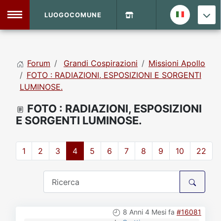
LUOGOCOMUNE
MENU
Forum
Grandi Cospirazioni
Missioni Apollo
Home
FOTO : RADIAZIONI, ESPOSIZIONI E SORGENTI
LUMINOSE.
Info Sito
Login
DVD Shop
FOTO : RADIAZIONI, ESPOSIZIONI
E SORGENTI LUMINOSE.
Contatti
1
2
3
4
5
6
7
8
9
10
22
Vecchio Sito
Archivio
8 Anni 4 Mesi fa
#16081