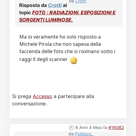
Video
Donazione
Forum
da
Crotti
Risposta da
Crotti
al
topic
FOTO : RADIAZIONI, ESPOSIZIONI E
SORGENTI LUMINOSE.
Ma io veramente ho solo risposto a
Michele Pirola che non sapeva della
faccenda delle foto che si rovinano sotto i
raggi X degli scanner
Si prega
Accesso
a partecipare alla
conversazione.
8 Anni 4 Mesi fa
#16082
da
Polidoro_