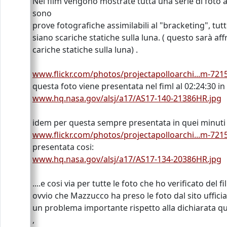
Nel film vengono mostrate tutta una serie di foto 
sono
prove fotografiche assimilabili al "bracketing", tut
siano scariche statiche sulla luna. ( questo sarà a
cariche statiche sulla luna) .
www.flickr.com/photos/projectapolloarchi...m-72
questa foto viene presentata nel fiml al 02:24:30 
www.hq.nasa.gov/alsj/a17/AS17-140-21386HR.jpg
idem per questa sempre presentata in quei minuti d
www.flickr.com/photos/projectapolloarchi...m-72
presentata cosi:
www.hq.nasa.gov/alsj/a17/AS17-134-20386HR.jpg
....e cosi via per tutte le foto che ho verificato del fil
ovvio che Mazzucco ha preso le foto dal sito ufficia
un problema importante rispetto alla dichiarata qual
,