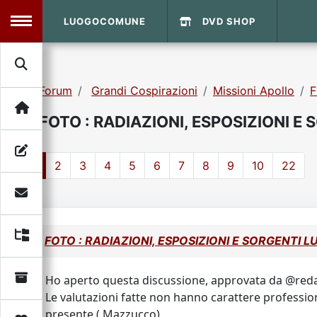
LUOGOCOMUNE
DVD SHOP
MENU
Forum
Grandi Cospirazioni
Missioni Apollo
F
Search
Home
FOTO : RADIAZIONI, ESPOSIZIONI E
Info Sito
Login
DVD Shop
1
2
3
4
5
6
7
8
9
10
22
Contatti
Vecchio Sito
FOTO : RADIAZIONI, ESPOSIZIONI E SORGENTI L
Archivio
Ho aperto questa discussione, approvata da @redaz
Le valutazioni fatte non hanno carattere profession
presente ( Mazzucco).