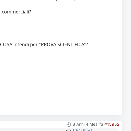
pi commerciali?
 tu, COSA intendi per "PROVA SCIENTIFICA"?
8 Anni 4 Mesi fa
#15952
da
TdC Ghost