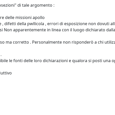
osezioni" di tale argomento :
are delle missioni apollo
e , difetti della pwllicola , errori di esposizione non dovuti 
minosi Non apparentemente in linea con il luogo dichiarato dalla
so ma corretto . Personalmente non risponderò a chi utilizz
.
bile le fonti delle loro dichiarazioni e qualora si posti una o
duttivo