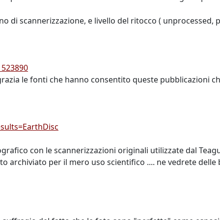
nno di scannerizzazione, e livello del ritocco ( unprocessed,
1523890
ngrazia le fonti che hanno consentito queste pubblicazioni c
sults=EarthDisc
ografico con le scannerizzazioni originali utilizzate dal Teag
rchiviato per il mero uso scientifico .... ne vedrete delle bel