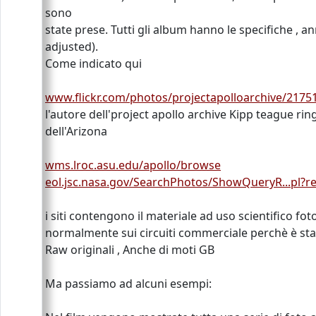
sono
state prese. Tutti gli album hanno le specifiche , a
adjusted).
Come indicato qui
www.flickr.com/photos/projectapolloarchive/2175
l'autore dell'project apollo archive Kipp teague ri
dell'Arizona
wms.lroc.asu.edu/apollo/browse
eol.jsc.nasa.gov/SearchPhotos/ShowQueryR...pl?re
i siti contengono il materiale ad uso scientifico fot
normalmente sui circuiti commerciale perchè è stato a
Raw originali , Anche di moti GB
Ma passiamo ad alcuni esempi: