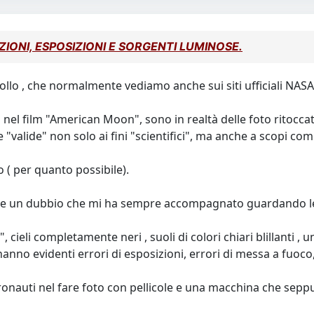
ZIONI, ESPOSIZIONI E SORGENTI LUMINOSE.
Apollo , che normalmente vediamo anche sui siti ufficiali NAS
ti nel film "American Moon", sono in realtà delle foto ritocc
"valide" non solo ai fini "scientifici", ma anche a scopi com
 ( per quanto possibile).
e un dubbio che mi ha sempre accompagnato guardando le i
cieli completamente neri , suoli di colori chiari blillanti , 
nno evidenti errori di esposizioni, errori di messa a fuoco
onauti nel fare foto con pellicole e una macchina che seppu