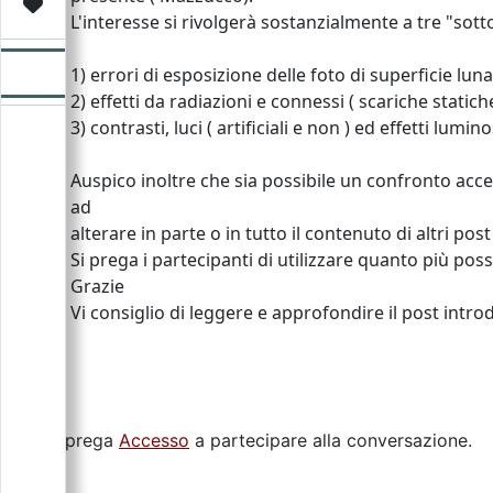
Video
Donazione
Forum
L'interesse si rivolgerà sostanzialmente a tre "sott
1) errori di esposizione delle foto di superficie lun
2) effetti da radiazioni e connessi ( scariche statich
3) contrasti, luci ( artificiali e non ) ed effetti lu
Auspico inoltre che sia possibile un confronto acce
ad
alterare in parte o in tutto il contenuto di altri post 
Si prega i partecipanti di utilizzare quanto più possi
Grazie
Vi consiglio di leggere e approfondire il post intro
Si prega
Accesso
a partecipare alla conversazione.