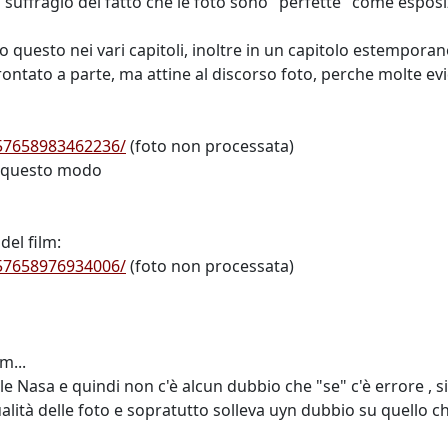
a suffragio del fatto che le foto sono "perfette" come espo
to questo nei vari capitoli, inoltre in un capitolo estempora
ffrontato a parte, ma attine al discorso foto, perche molte 
157658983462236/
(foto non processata)
in questo modo
el film:
157658976934006/
(foto non processata)
m...
le Nasa e quindi non c'è alcun dubbio che "se" c'è errore , s
ità delle foto e sopratutto solleva uyn dubbio su quello che