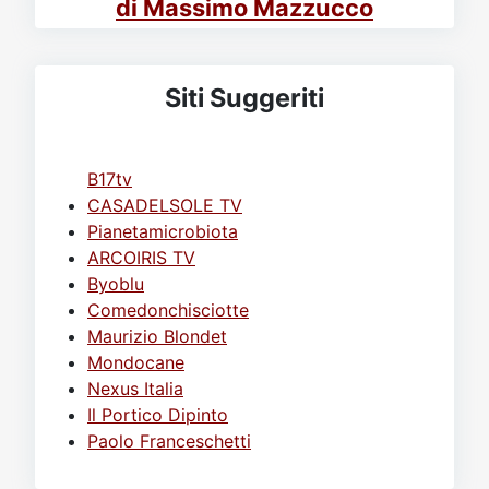
di Massimo Mazzucco
Siti Suggeriti
B17tv
CASADELSOLE TV
Pianetamicrobiota
ARCOIRIS TV
Byoblu
Comedonchisciotte
Maurizio Blondet
Mondocane
Nexus Italia
Il Portico Dipinto
Paolo Franceschetti