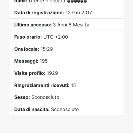
Rank:
Utente bloccato
Video
Donazione
Forum
Data di registrazione:
12 Giu 2017
Ultimo accesso:
3 Anni 8 Mesi fa
Fuso orario:
UTC +2:00
Ora locale:
15:29
Messaggi:
195
Visite profilo:
1929
Ringraziamenti ricevuti:
15
Sesso:
Sconosciuto
Data di nascita:
Sconosciuto