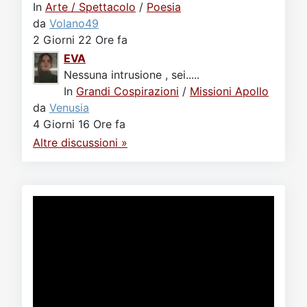
In
Arte / Spettacolo
/
Poesia
da
Volano49
2 Giorni 22 Ore fa
EVA
Nessuna intrusione , sei.....
In
Grandi Cospirazioni
/
Missioni Apollo
da
Venusia
4 Giorni 16 Ore fa
Altre discussioni »