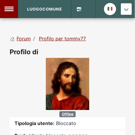
LUOGOCOMUNE
MENU
Forum
Profilo per tommy77
Home
Profilo di
Info Sito
Login
DVD Shop
Contatti
Vecchio Sito
Offline
Archivio
Tipologia utente:
Bloccato