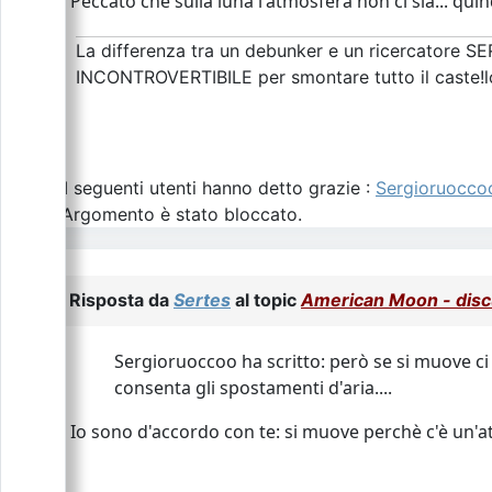
Peccato che sulla luna l'atmosfera non ci sia... quin
La differenza tra un debunker e un ricercatore SE
INCONTROVERTIBILE per smontare tutto il caste!l
I seguenti utenti hanno detto grazie :
Sergioruocco
L\'Argomento è stato bloccato.
Risposta da
Sertes
al topic
American Moon - discu
Sergioruoccoo ha scritto: però se si muove ci
consenta gli spostamenti d'aria....
Io sono d'accordo con te: si muove perchè c'è un'at