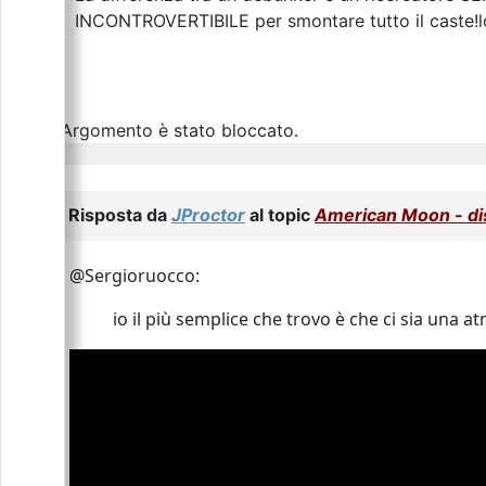
INCONTROVERTIBILE per smontare tutto il caste!l
L\'Argomento è stato bloccato.
Risposta da
JProctor
al topic
American Moon - dis
@Sergioruocco:
io il più semplice che trovo è che ci sia una a