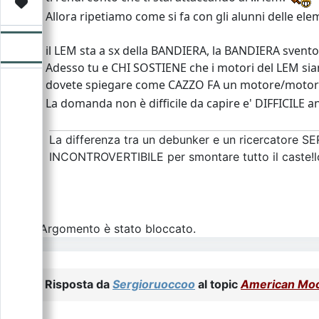
Video
Donazione
Forum
Allora ripetiamo come si fa con gli alunni delle ele
il LEM sta a sx della BANDIERA, la BANDIERA svent
Adesso tu e CHI SOSTIENE che i motori del LEM sia
dovete spiegare come CAZZO FA un motore/motori a c
La domanda non è difficile da capire e' DIFFICILE a
La differenza tra un debunker e un ricercatore SE
INCONTROVERTIBILE per smontare tutto il caste!l
L\'Argomento è stato bloccato.
Risposta da
Sergioruoccoo
al topic
American Moon