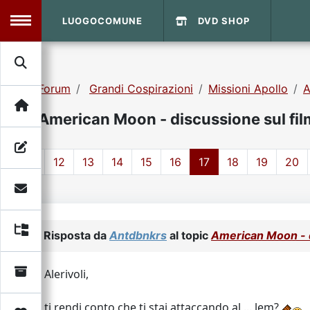
LUOGOCOMUNE
DVD SHOP
MENU
Forum
Grandi Cospirazioni
Missioni Apollo
A
Search
Home
American Moon - discussione sul fil
Info Sito
Login
DVD Shop
1
12
13
14
15
16
17
18
19
20
Contatti
Vecchio Sito
Risposta da
Antdbnkrs
al topic
American Moon - d
Archivio
Alerivoli,
ti rendi conto che ti stai attaccando al ... lem?