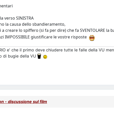
mentari
ola verso SINISTRA
no la causa dello sbandieramento,
reare lo spiffero (si fa per dire) che fa SVENTOLARE la ba
nzi IMPOSSIBILE giustificare le vostre risposte
RIO e' che il primo deve chiudere tutte le falle della VU me
o di bugie della VU
 - discussione sul film