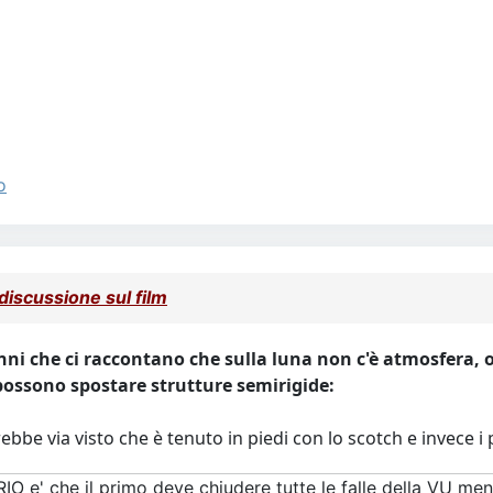
o
iscussione sul film
nni che ci raccontano che sulla luna non c'è atmosfera, 
possono spostare strutture semirigide:
rebbe via visto che è tenuto in piedi con lo scotch e invece i 
RIO e' che il primo deve chiudere tutte le falle della VU me