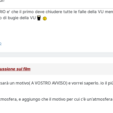
di?
RIO e' che il primo deve chiudere tutte le falle della VU me
o di bugie della VU
o
ssione sul film
 sarà un motivo( A VOSTRO AVVISO) e vorrei saperlo. io il pi
mosfera, e aggiungo che il motivo per cui c'è un'atmosfera è