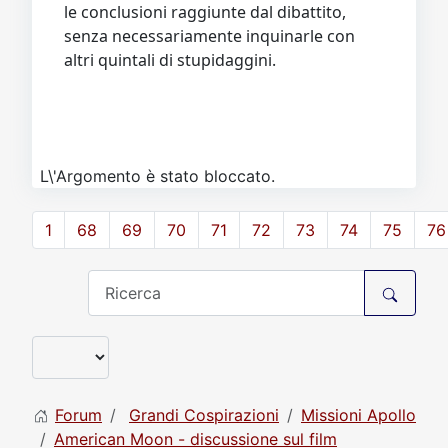
le conclusioni raggiunte dal dibattito,
senza necessariamente inquinarle con
altri quintali di stupidaggini.
L\'Argomento è stato bloccato.
1
68
69
70
71
72
73
74
75
76
Forum
Grandi Cospirazioni
Missioni Apollo
American Moon - discussione sul film