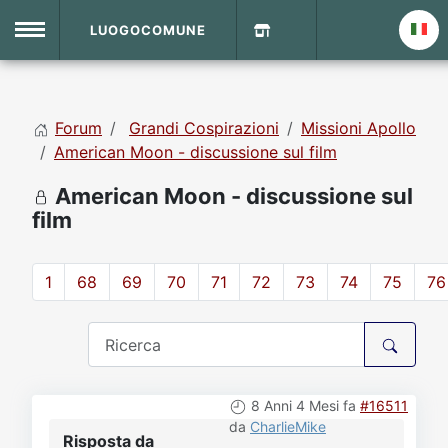
LUOGOCOMUNE
MENU
Forum
Grandi Cospirazioni
Missioni Apollo
Home
American Moon - discussione sul film
American Moon - discussione sul
Info Sito
Login
DVD Shop
film
Contatti
1
68
69
70
71
72
73
74
75
76
Vecchio Sito
Archivio
8 Anni 4 Mesi fa
#16511
da
CharlieMike
Risposta da