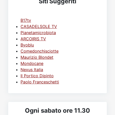
Siti Suggeriti
B17tv
CASADELSOLE TV
Pianetamicrobiota
ARCOIRIS TV
Byoblu
Comedonchisciotte
Maurizio Blondet
Mondocane
Nexus Italia
Il Portico Dipinto
Paolo Franceschetti
Ogni sabato ore 11.30