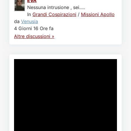
EVA
Nessuna intrusione , sei.....
In
Grandi Cospirazioni
/
Missioni Apollo
da
Venusia
4 Giorni 16 Ore fa
Altre discussioni »