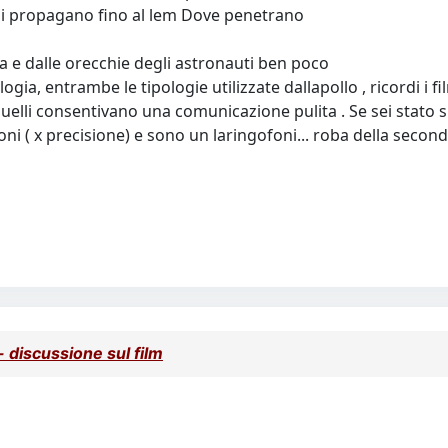
e si propagano fino al lem Dove penetrano
 e dalle orecchie degli astronauti ben poco
ia, entrambe le tipologie utilizzate dallapollo , ricordi i film
elli consentivano una comunicazione pulita . Se sei stato su un
ofoni ( x precisione) e sono un laringofoni... roba della sec
discussione sul film