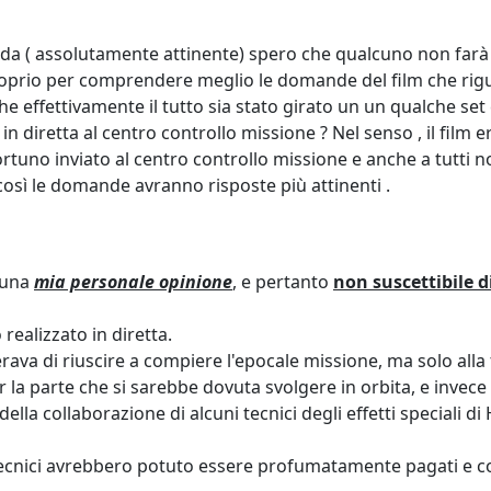
a ( assolutamente attinente) spero che qualcuno non farà 
roprio per comprendere meglio le domande del film che rigu
he effettivamente il tutto sia stato girato un un qualche se
in diretta al centro controllo missione ? Nel senso , il film 
uno inviato al centro controllo missione e anche a tutti n
 così le domande avranno risposte più attinenti .
è una
mia personale opinione
, e pertanto
non suscettibile 
 realizzato in diretta.
erava di riuscire a compiere l'epocale missione, ma solo alla 
 la parte che si sarebbe dovuta svolgere in orbita, e invece 
lla collaborazione di alcuni tecnici degli effetti speciali 
 tecnici avrebbero potuto essere profumatamente pagati e 