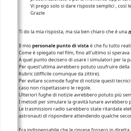
Vi prego solo si dare risposte semplici , così
Grazie
Ti do la mia risposta, ma sia ben chiaro che è una
m
Il mio
personale punto di vista
è che fu tutto reali
Come è spiegato nel film, fino all'ultimo si sperava 
A quel punto decisero di usare i simulatori per la p
Per quest'ultima avrebbero potuto usufruire della c
Kubric (difficile comunque da zittire).
Per evitare scomode fughe di notizie questi tecni
caso non rispettassero le regole.
Ulteriori fughe di notizie avrebbero potuto più se
I metodi per simulare la gravità lunare avrebbero 
Le trasmissioni radio sarebbero state ritardate e
astronauti di rispondere attendendo qualche seco
Era indispensabile che le riprese fossero in diretta.