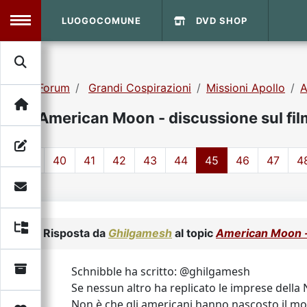
LUOGOCOMUNE
DVD SHOP
MENU
Forum
Grandi Cospirazioni
Missioni Apollo
A
Search
Home
American Moon - discussione sul fil
Info Sito
Login
DVD Shop
1
40
41
42
43
44
45
46
47
4
Contatti
Vecchio Sito
Risposta da
Ghilgamesh
al topic
American Moon - 
Archivio
Schnibble ha scritto: @ghilgamesh
Se nessun altro ha replicato le imprese della
Non è che gli americani hanno nascosto il mod