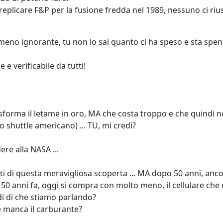
replicare F&P per la fusione fredda nel 1989, nessuno ci riu
eno ignorante, tu non lo sai quanto ci ha speso e sta spende
e verificabile da tutti!
sforma il letame in oro, MA che costa troppo e che quindi n
 shuttle americano) ... TU, mi credi?
ere alla NASA ...
tati di questa meravigliosa scoperta ... MA dopo 50 anni, an
50 anni fa, oggi si compra con molto meno, il cellulare che
di di che stiamo parlando?
Je manca il carburante?