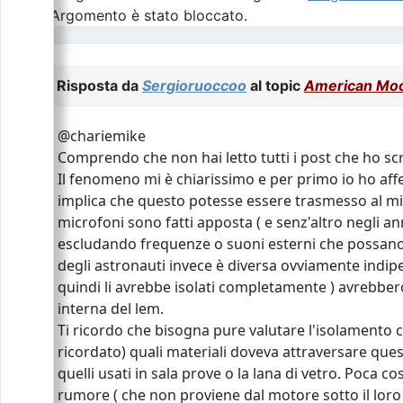
L\'Argomento è stato bloccato.
Risposta da
Sergioruoccoo
al topic
American Moon
@chariemike
Comprendo che non hai letto tutti i post che ho scrit
Il fenomeno mi è chiarissimo e per primo io ho aff
implica che questo potesse essere trasmesso al micr
microfoni sono fatti apposta ( e senz'altro negli a
escludando frequenze o suoni esterni che possano 
degli astronauti invece è diversa ovviamente indip
quindi li avrebbe isolati completamente ) avrebbe
interna del lem.
Ti ricordo che bisogna pure valutare l'isolamento c
ricordato) quali materiali doveva attraversare ques
quelli usati in sala prove o la lana di vetro. Poca 
rumore ( che non proviene dal motore sotto il loro