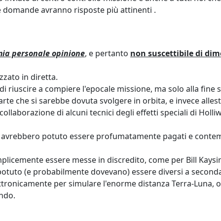
 le domande avranno risposte più attinenti .
ia personale opinione
, e pertanto
non suscettibile di di
zzato in diretta.
di riuscire a compiere l'epocale missione, ma solo alla fine s
arte che si sarebbe dovuta svolgere in orbita, e invece allest
ollaborazione di alcuni tecnici degli effetti speciali di Hol
ci avrebbero potuto essere profumatamente pagati e contemp
mplicemente essere messe in discredito, come per Bill Kaysi
potuto (e probabilmente dovevano) essere diversi a seconda
lettronicamente per simulare l'enorme distanza Terra-Luna,
ndo.