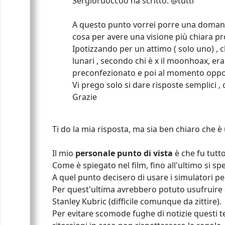
Sergioruoccoo ha scritto: @tutti
A questo punto vorrei porre una domand
cosa per avere una visione più chiara p
Ipotizzando per un attimo ( solo uno) , c
lunari , secondo chi è x il moonhoax, era 
preconfezionato e poi al momento opport
Vi prego solo si dare risposte semplici ,
Grazie
Ti do la mia risposta, ma sia ben chiaro che 
Il mio
personale punto di vista
è che fu tutto
Come è spiegato nel film, fino all'ultimo si sp
A quel punto decisero di usare i simulatori per
Per quest'ultima avrebbero potuto usufruire de
Stanley Kubric (difficile comunque da zittire).
Per evitare scomode fughe di notizie questi