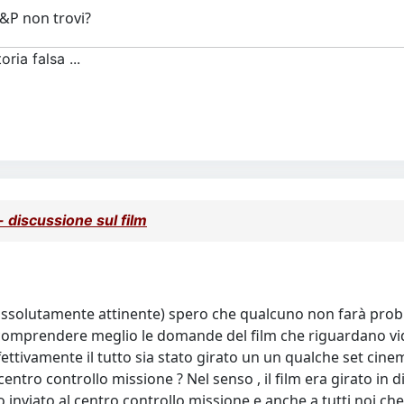
F&P non trovi?
ria falsa ...
discussione sul film
ssolutamente attinente) spero che qualcuno non farà probl
 comprendere meglio le domande del film che riguardano vide
fettivamente il tutto sia stato girato un un qualche set cine
centro controllo missione ? Nel senso , il film era girato in
nviato al centro controllo missione e anche a tutti noi ch