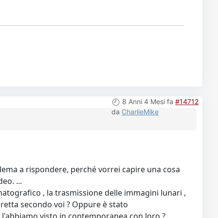
8 Anni 4 Mesi fa
#14712
da
CharlieMike
ema a rispondere, perché vorrei capire una cosa
o. ...
matografico , la trasmissione delle immagini lunari ,
 diretta secondo voi ? Oppure è stato
e l'abbiamo visto in contemporanea con loro ?