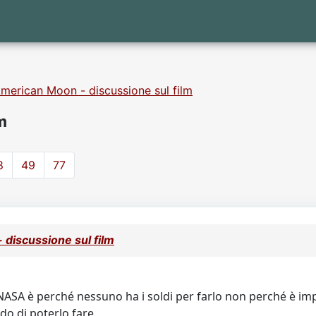
merican Moon - discussione sul film
m
8
49
77
discussione sul film
 NASA è perché nessuno ha i soldi per farlo non perché è imp
o di poterlo fare.