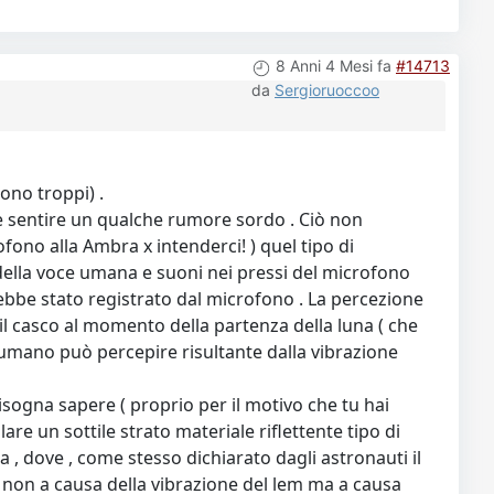
8 Anni 4 Mesi fa
#14713
da
Sergioruoccoo
ono troppi) .
se sentire un qualche rumore sordo . Ciò non
ono alla Ambra x intenderci! ) quel tipo di
e della voce umana e suoni nei pressi del microfono
bbe stato registrato dal microfono . La percezione
l casco al momento della partenza della luna ( che
umano può percepire risultante dalla vibrazione
isogna sapere ( proprio per il motivo che tu hai
e un sottile strato materiale riflettente tipo di
a , dove , come stesso dichiarato dagli astronauti il
 non a causa della vibrazione del lem ma a causa