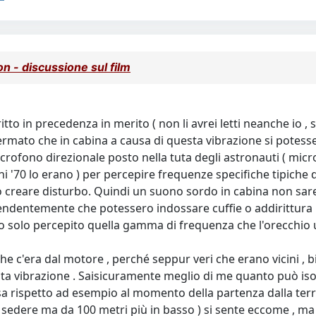
 - discussione sul film
to in precedenza in merito ( non li avrei letti neanche io , s
ermato che in cabina a causa di questa vibrazione si potes
ofono direzionale posto nella tuta degli astronauti ( microf
nni '70 lo erano ) per percepire frequenze specifiche tipich
creare disturbo. Quindi un suono sordo in cabina non sare
endentemente che potessero indossare cuffie o addirittura i
ro solo percepito quella gamma di frequenza che l'orecchio 
he c'era dal motore , perché seppur veri che erano vicini , b
ta vibrazione . Saisicuramente meglio di me quanto può isolar
cosa rispetto ad esempio al momento della partenza dalla terr
 sedere ma da 100 metri più in basso ) si sente eccome , ma