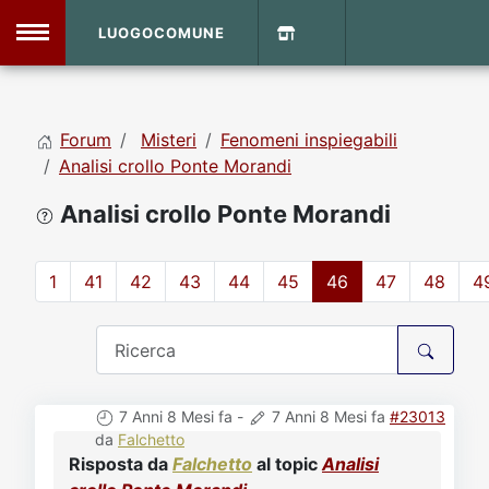
LUOGOCOMUNE
MENU
Forum
Misteri
Fenomeni inspiegabili
Home
Analisi crollo Ponte Morandi
Analisi crollo Ponte Morandi
Info Sito
Login
DVD Shop
1
41
42
43
44
45
46
47
48
4
Contatti
Vecchio Sito
7 Anni 8 Mesi fa
-
7 Anni 8 Mesi fa
#23013
Archivio
da
Falchetto
Risposta da
Falchetto
al topic
Analisi