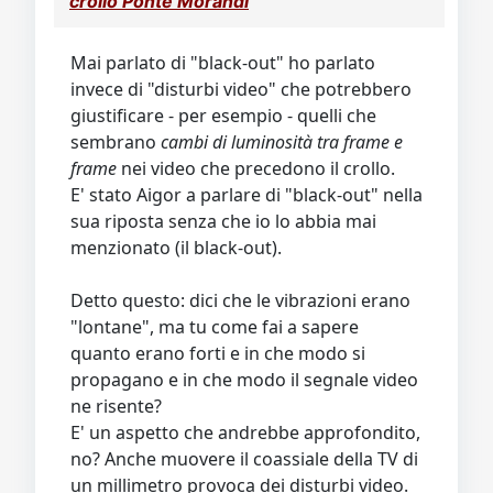
crollo Ponte Morandi
Video
Donazione
Forum
Mai parlato di "black-out" ho parlato
invece di "disturbi video" che potrebbero
giustificare - per esempio - quelli che
sembrano
cambi di luminosità tra frame e
frame
nei video che precedono il crollo.
E' stato Aigor a parlare di "black-out" nella
sua riposta senza che io lo abbia mai
menzionato (il black-out).
Detto questo: dici che le vibrazioni erano
"lontane", ma tu come fai a sapere
quanto erano forti e in che modo si
propagano e in che modo il segnale video
ne risente?
E' un aspetto che andrebbe approfondito,
no? Anche muovere il coassiale della TV di
un millimetro provoca dei disturbi video.