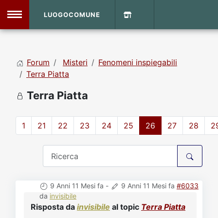
LUOGOCOMUNE
MENU
Forum
Misteri
Fenomeni inspiegabili
Home
Terra Piatta
Terra Piatta
Info Sito
Login
DVD Shop
1
21
22
23
24
25
26
27
28
2
Contatti
Vecchio Sito
9 Anni 11 Mesi fa
-
9 Anni 11 Mesi fa
#6033
Archivio
da
invisibile
Risposta da
invisibile
al topic
Terra Piatta