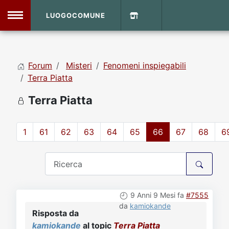
LUOGOCOMUNE
MENU
Forum
Misteri
Fenomeni inspiegabili
Home
Terra Piatta
Terra Piatta
Info Sito
Login
DVD Shop
1
61
62
63
64
65
66
67
68
6
Contatti
Vecchio Sito
9 Anni 9 Mesi fa
#7555
Archivio
da
kamiokande
Risposta da
kamiokande
al topic
Terra Piatta