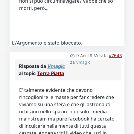
non si può circumnavigare? Vabbè che so'
morti, però...
L\'Argomento è stato bloccato.
9 Anni 9 Mesi fa
#7643
da
Vmagic
Risposta da
Vmagic
al topic
Terra Piatta
E' talmente evidente che devono
rincoglionire le masse per far credere che
viviamo su una sfera e che gli astronauti
orbitano nello spazio: non solo i media
mainstream ma pure facebook ha cercato
di inculcare nella mente di tutti questa
cazzata. Appena vidi il video che uscì in