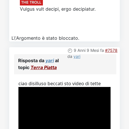
Vulgus vult decipi, ergo decipiatur.
L\'Argomento è stato bloccato.
9 Anni 9 Mesi fa
#7578
da
yari
Risposta da
yari
al
topic
Terra Piatta
ciao disilluso beccati sto video di tette