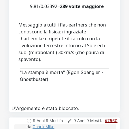
9.81/0.03392=
289 volte maggiore
Messaggio a tutti i flat-earthers che non
conoscono la fisica: ringraziate
charliemike e ripetete il calcolo con la
rivoluzione terrestre intorno al Sole ed i
suoi (mirabolanti) 30km/s (che paura di
spavento).
"La stampa è morta" (Egon Spengler -
Ghostbuster)
L\'Argomento è stato bloccato.
9 Anni 9 Mesi fa
-
9 Anni 9 Mesi fa
#7560
da
CharlieMike