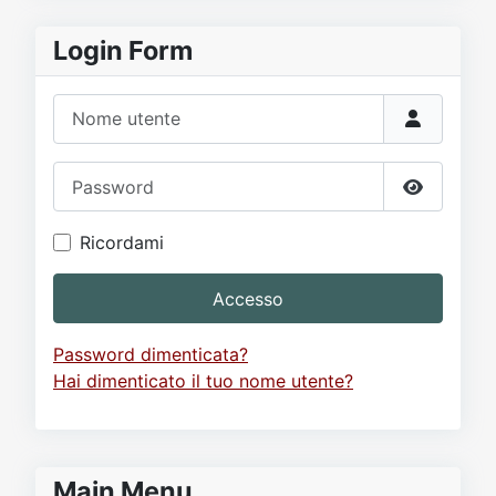
Login Form
Nome utente
Password
Mostra p
Ricordami
Accesso
Password dimenticata?
Hai dimenticato il tuo nome utente?
Main Menu