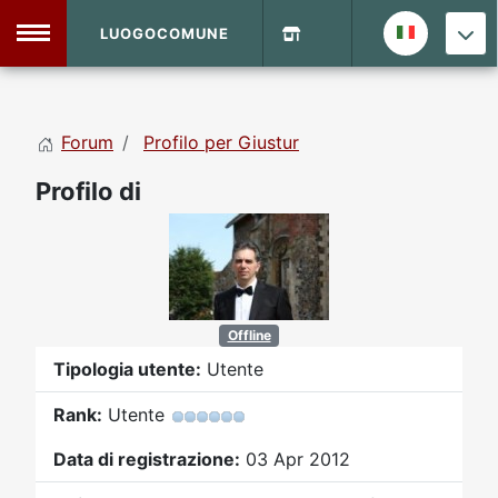
LUOGOCOMUNE
MENU
Forum
Profilo per Giustur
Home
Profilo di
Info Sito
Login
DVD Shop
Contatti
Offline
Vecchio Sito
Tipologia utente:
Utente
Rank:
Utente
Archivio
Data di registrazione:
03 Apr 2012