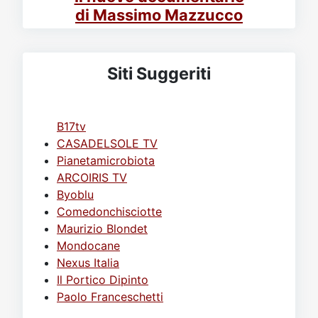
di Massimo Mazzucco
Siti Suggeriti
B17tv
CASADELSOLE TV
Pianetamicrobiota
ARCOIRIS TV
Byoblu
Comedonchisciotte
Maurizio Blondet
Mondocane
Nexus Italia
Il Portico Dipinto
Paolo Franceschetti