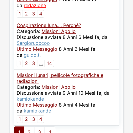
da
redazione
1
2
3
4
Cospirazione luna.... Perché?
Categoria:
Missioni Apollo
Discussione avviata 8 Anni 6 Mesi fa, da
Sergioruoccoo
Ultimo Messaggio
8 Anni 2 Mesi fa
da
guido.t.
1
2
3
...
14
Missioni lunari, pellicole fotografiche e
radiazioni
Categoria:
Missioni Apollo
Discussione avviata 9 Anni 10 Mesi fa, da
kamiokande
Ultimo Messaggio
8 Anni 4 Mesi fa
da
kamiokande
1
2
3
4
1
2
3
4