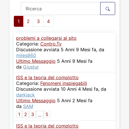
1
2
3
4
problemi a collegarsi al sito
Categoria:
Contro.Tv
Discussione avviata 5 Anni 9 Mesi fa, da
miles860
Ultimo Messaggio
5 Anni 9 Mesi fa
da
Giustur
ISS e la teoria del complotto
Categoria:
Fenomeni inspiegabili
Discussione avviata 10 Anni 4 Mesi fa, da
darkjack
Ultimo Messaggio
5 Anni 2 Mesi fa
da
SAM
1
2
3
...
5
ISS e la teoria del complotto