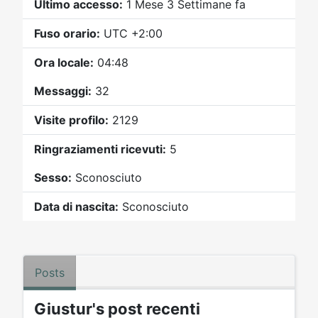
Video
Donazione
Forum
Ultimo accesso:
1 Mese 3 Settimane fa
Fuso orario:
UTC +2:00
Ora locale:
04:48
Messaggi:
32
Visite profilo:
2129
Ringraziamenti ricevuti:
5
Sesso:
Sconosciuto
Data di nascita:
Sconosciuto
Posts
Giustur's post recenti