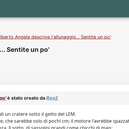
lberto Angela descrive l'allunaggio... Sentite un po'
.. Sentite un po'
po'
è stato creato da
Rox2
 di un cratere sotto il getto del LEM.
vere, che sarebbe solo di pochi cm; il motore l'avrebbe spazz
a, lì sotto, di sassolini grandi come chicchi di mais: