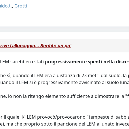
ido.t.
,
Crotti
ve l'allunaggio... Sentite un po'
l LEM sarebbero stati
progressivamente spenti nella disce
e sì, quando il LEM era a distanza di 23 metri dal suolo, l
uando il LEM si è progressivamente avvicinato al suolo lu
 io non la ritengo elemento sufficiente a dimostrare la "fiss
r il quale il/i LEM provocò/provocarono "tempeste di sabbia" 
re), ma che proprio sotto il pancione del LEM allunato invece