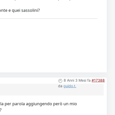
onte e quei sassolini?
8 Anni 3 Mesi fa
#17388
da
guido.t.
arola per parola aggiungendo però un mio
?