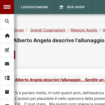
LUOGOCOMUNE
DVD SHOP
MENU
Forum
Grandi Cospirazioni
Missioni Apollo
A
Search
Home
Alberto Angela descrive l'allunaggio.
Info Sito
Login
DVD Shop
1
Contatti
Vecchio Sito
Alberto Angela descrive l'allunaggio... Sentite un 
Archivio
Si è parlato molto, in tutti questi anni, dell'assenza
L'ipotesi più plausibile è nello spessore della pol
OK... Ci può stare... Ma questo non spiega la presenz