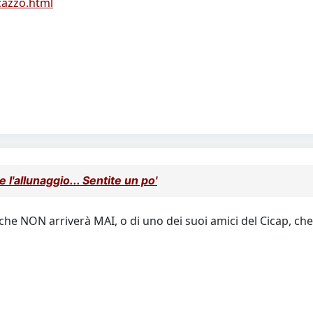
-cazzo.html
l'allunaggio... Sentite un po'
che NON arriverà MAI, o di uno dei suoi amici del Cicap, che 