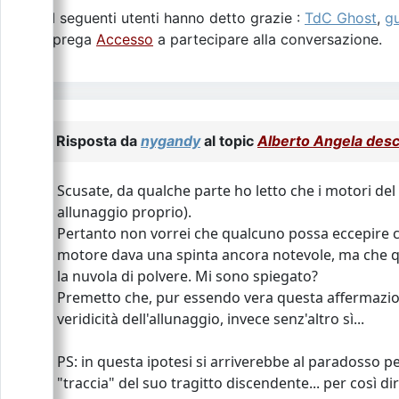
I seguenti utenti hanno detto grazie :
TdC Ghost
,
gu
Si prega
Accesso
a partecipare alla conversazione.
Risposta da
nygandy
al topic
Alberto Angela descri
Scusate, da qualche parte ho letto che i motori de
allunaggio proprio).
Pertanto non vorrei che qualcuno possa eccepire ch
motore dava una spinta ancora notevole, ma che q
la nuvola di polvere. Mi sono spiegato?
Premetto che, pur essendo vera questa affermazione,
veridicità dell'allunaggio, invece senz'altro sì...
PS: in questa ipotesi si arriverebbe al paradosso pe
"traccia" del suo tragitto discendente... per così di