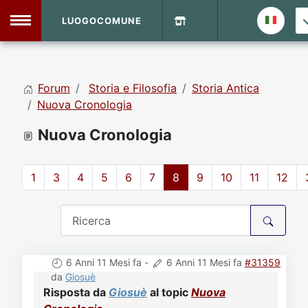
LUOGOCOMUNE
MENU
Forum
Storia e Filosofia
Storia Antica
Home
Nuova Cronologia
Nuova Cronologia
Info Sito
Login
DVD Shop
1
3
4
5
6
7
8
9
10
11
12
Contatti
Vecchio Sito
6 Anni 11 Mesi fa
-
6 Anni 11 Mesi fa
#31359
Archivio
da
Giosuè
Risposta da
Giosuè
al topic
Nuova