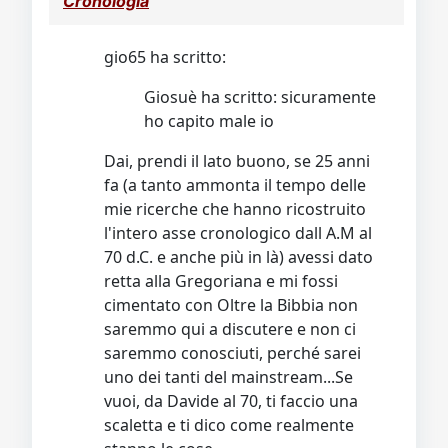
Cronologia
Video
Donazione
Forum
gio65 ha scritto:
Giosuè ha scritto: sicuramente
ho capito male io
Dai, prendi il lato buono, se 25 anni
fa (a tanto ammonta il tempo delle
mie ricerche che hanno ricostruito
l'intero asse cronologico dall A.M al
70 d.C. e anche più in là) avessi dato
retta alla Gregoriana e mi fossi
cimentato con Oltre la Bibbia non
saremmo qui a discutere e non ci
saremmo conosciuti, perché sarei
uno dei tanti del mainstream...Se
vuoi, da Davide al 70, ti faccio una
scaletta e ti dico come realmente