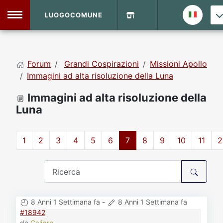
LUOGOCOMUNE
MENU
Forum
Grandi Cospirazioni
Missioni Apollo
Home
Immagini ad alta risoluzione della Luna
Immagini ad alta risoluzione della
Info Sito
Login
DVD Shop
Luna
Contatti
1
2
3
4
5
6
7
8
9
10
11
2
Vecchio Sito
Archivio
8 Anni 1 Settimana fa
-
8 Anni 1 Settimana fa
#18942
da
Calipro