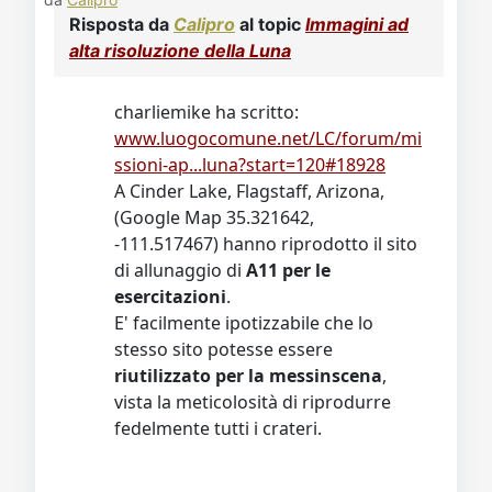
Video
Donazione
Forum
Risposta da
Calipro
al topic
Immagini ad
alta risoluzione della Luna
charliemike ha scritto:
www.luogocomune.net/LC/forum/mi
ssioni-ap...luna?start=120#18928
A Cinder Lake, Flagstaff, Arizona,
(Google Map 35.321642,
-111.517467) hanno riprodotto il sito
di allunaggio di
A11 per le
esercitazioni
.
E' facilmente ipotizzabile che lo
stesso sito potesse essere
riutilizzato per la messinscena
,
vista la meticolosità di riprodurre
fedelmente tutti i crateri.