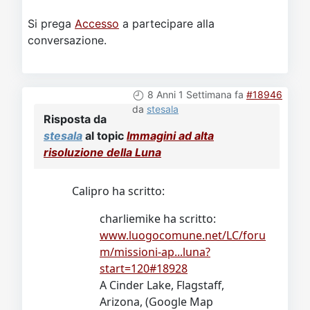
Si prega
Accesso
a partecipare alla
conversazione.
8 Anni 1 Settimana fa
#18946
da
stesala
Risposta da
stesala
al topic
Immagini ad alta
risoluzione della Luna
Calipro ha scritto:
charliemike ha scritto:
www.luogocomune.net/LC/foru
m/missioni-ap...luna?
start=120#18928
A Cinder Lake, Flagstaff,
Arizona, (Google Map