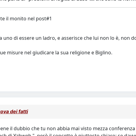
te il monito nel post#1
 uno di essere un ladro, e asserisce che lui non lo è, non do
ue misure nel giudicare la sua religione e Biglino.
ova dei fatti
ene il dubbio che tu non abbia mai visto mezza conferenza di 
ch di Yahweh ", però il concetto è piuttosto chiaro: se davve