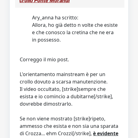
crollo Ponte Morandi
Video
Donazione
Forum
Ary_anna ha scritto:
Allora, ho già detto n volte che esiste
e che conosco la cretina che ne era
in possesso.
Correggo il mio post.
L'orientamento mainstream è per un
crollo dovuto a scarsa manutenzione.
Il video occultato, [strike]sempre che
esista e io comincio a dubitarne[/strike],
dovrebbe dimostrarlo.
Se non viene mostrato [strike]ripeto,
ammesso che esista e non sia una sparata
di Crozza... ehm Crozzi[/strike],
è evidente