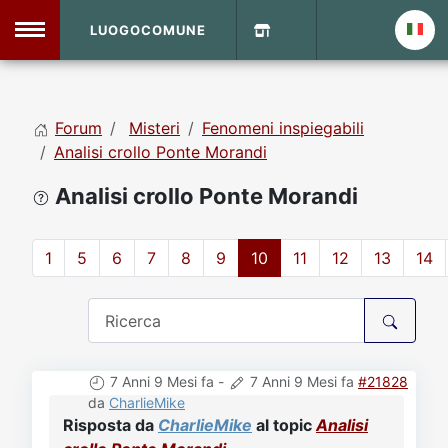
LUOGOCOMUNE
MENU
Forum
Misteri
Fenomeni inspiegabili
Home
Analisi crollo Ponte Morandi
Analisi crollo Ponte Morandi
Info Sito
Login
DVD Shop
1
5
6
7
8
9
10
11
12
13
14
Contatti
Vecchio Sito
7 Anni 9 Mesi fa
-
7 Anni 9 Mesi fa
#21828
Archivio
da
CharlieMike
Risposta da
CharlieMike
al topic
Analisi