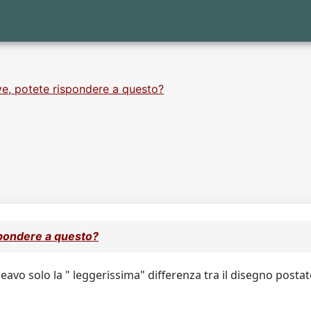
ve, potete rispondere a questo?
spondere a questo?
neavo solo la " leggerissima" differenza tra il disegno postat