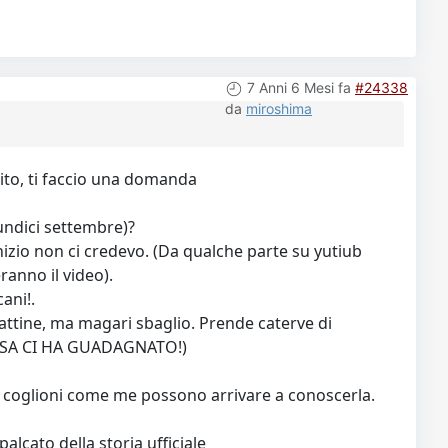
7 Anni 6 Mesi fa
#24338
da
miroshima
sito, ti faccio una domanda
'undici settembre)?
l'inizio non ci credevo. (Da qualche parte su yutiub
eranno il video).
ani!.
attine, ma magari sbaglio. Prende caterve di
E COSA CI HA GUADAGNATO!)
no i coglioni come me possono arrivare a conoscerla.
alcato della storia ufficiale