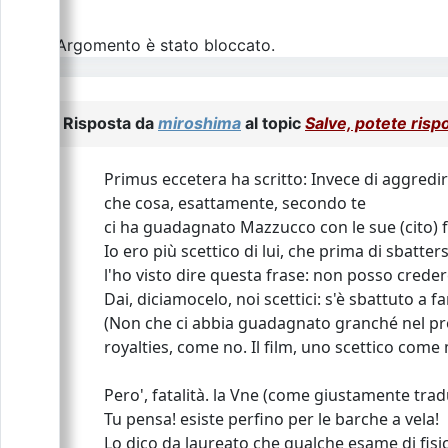
L\'Argomento è stato bloccato.
Risposta da
miroshima
al topic
Salve, potete ris
Primus eccetera ha scritto: Invece di aggredir
che cosa, esattamente, secondo te
ci ha guadagnato Mazzucco con le sue (cito) fr
Io ero più scettico di lui, che prima di sbatter
l'ho visto dire questa frase: non posso credere c
Dai, diciamocelo, noi scettici: s'è sbattuto a f
(Non che ci abbia guadagnato granché nel pro
royalties, come no. Il film, uno scettico co
Pero', fatalità. la Vne (come giustamente trad
Tu pensa! esiste perfino per le barche a vela!
Lo dico da laureato che qualche esame di fisica