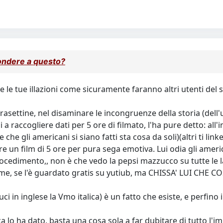
pondere a questo?
e le tue illazioni come sicuramente faranno altri utenti del 
asettine, nel disaminare le incongruenze della storia (dell
si a raccogliere dati per 5 ore di filmato, l'ha pure detto: al
he gli americani si siano fatti sta cosa da soli)(altri ti link
are un film di 5 ore per pura sega emotiva. Lui odia gli americ
cedimento,, non è che vedo la pepsi mazzucco su tutte le l
me me, se l'è guardato gratis su yutiub, ma CHISSA' LUI CH
uci in inglese la Vmo italica) è un fatto che esiste, e perfi
 lo ha dato, basta una cosa sola a far dubitare di tutto l'imp