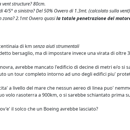
a vent structure? 80cm.
 di 4/5° a sinistra? Del 50% Ovvero di 1.3mt. (calcolato sulla vent)
in zona? 2.1mt Ovvero quasi
la totale penetrazione del motore
 centinaia di km
senza aiuti strumentali
 detto bersaglio, ma di impostare invece una virata di oltre 3
vra, avrebbe mancato l'edificio di decine di metri e/o si 
o un tour completo intorno ad uno degli edifici piu' protett
cita' a livello del mare che nessun aereo di linea puo' nem
 suo volo rasoterra a 900km, o si sarebbe schiantato prima sul
v'e' il solco che un Boeing avrebbe lasciato?