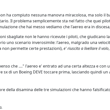
..non ha compiuto nessuna manovra miracolosa, ma solo il ban
tario. Il problema semplicemente sta nel fatto che quei pilo
imulazione che hai messo vediamo che l'aereo era in discesa,
oni sbagliate non le hanno ricevute i piloti, che giudicano l
io uno scenario inverosimile: l'aereo, malgrado una velocita
ria non permette certe prestazioni),
e' riuscito a livellare il volo
o penso che ...." l'aereo e' entrato ad una certa altezza e co
otore sx di un Boeing DEVE toccare prima, lasciando quindi un
ore della disamina delle tre simulazioni che hanno falsificat
a.