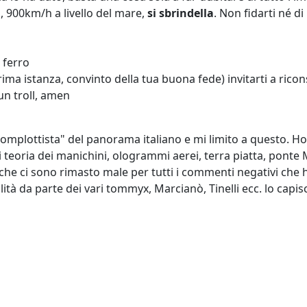
, 900km/h a livello del mare,
si sbrindella
. Non fidarti né d
 ferro
ima istanza, convinto della tua buona fede) invitarti a ricon
un troll, amen
 "complottista" del panorama italiano e mi limito a questo. 
eoria dei manichini, ologrammi aerei, terra piatta, ponte Mo
 che ci sono rimasto male per tutti i commenti negativi che h
ità da parte dei vari tommyx, Marcianò, Tinelli ecc. lo capi