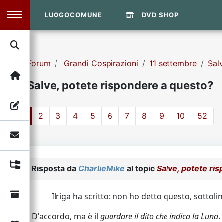
LUOGOCOMUNE
DVD SHOP
MENU
Forum
Grandi Cospirazioni
11 settembre
Sal
Search
Home
Salve, potete rispondere a questo?
Info Sito
Login
DVD Shop
1
2
3
4
5
6
7
8
9
10
52
Contatti
Vecchio Sito
Risposta da
CharlieMike
al topic
Salve, potete ri
Archivio
Ilriga ha scritto: non ho detto questo, sottoli
D'accordo, ma è il
guardare il dito che indica la Luna
.