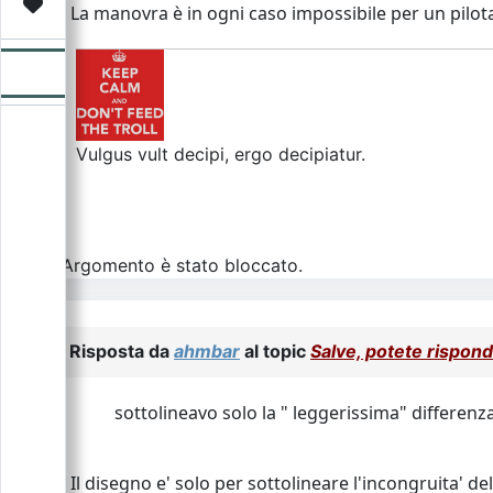
Video
Donazione
Forum
La manovra è in ogni caso impossibile per un pilota
Vulgus vult decipi, ergo decipiatur.
L\'Argomento è stato bloccato.
Risposta da
ahmbar
al topic
Salve, potete rispon
sottolineavo solo la " leggerissima" differenza
Il disegno e' solo per sottolineare l'incongruita' de