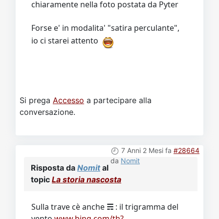
chiaramente nella foto postata da Pyter
Forse e' in modalita' "satira perculante",
io ci starei attento
Si prega
Accesso
a partecipare alla
conversazione.
7 Anni 2 Mesi fa
#28664
da
Nomit
Risposta da
Nomit
al
topic
La storia nascosta
Sulla trave cè anche
☴
: il trigramma del
vento
www.bing.com/th?