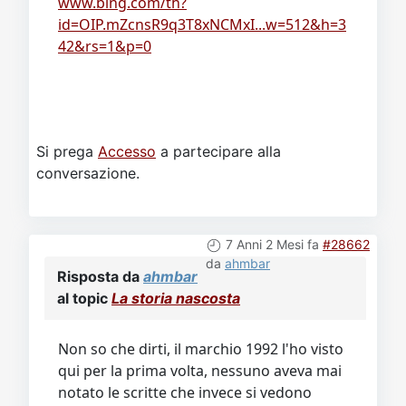
www.bing.com/th?
id=OIP.mZcnsR9q3T8xNCMxI...w=512&h=3
42&rs=1&p=0
Si prega
Accesso
a partecipare alla
conversazione.
7 Anni 2 Mesi fa
#28662
da
ahmbar
Risposta da
ahmbar
al topic
La storia nascosta
Non so che dirti, il marchio 1992 l'ho visto
qui per la prima volta, nessuno aveva mai
notato le scritte che invece si vedono