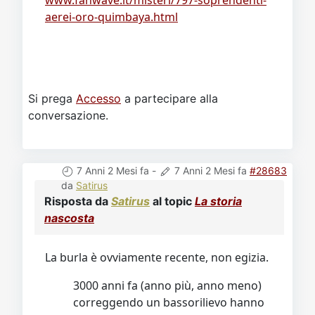
www.fanwave.it/misteri/797-soprendenti-
aerei-oro-quimbaya.html
Si prega
Accesso
a partecipare alla
conversazione.
7 Anni 2 Mesi fa
-
7 Anni 2 Mesi fa
#28683
da
Satirus
Risposta da
Satirus
al topic
La storia
nascosta
La burla è ovviamente recente, non egizia.
3000 anni fa (anno più, anno meno)
correggendo un bassorilievo hanno