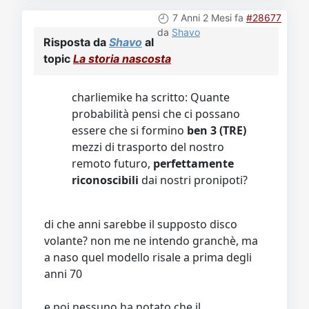
7 Anni 2 Mesi fa
#28677
da
Shavo
Risposta da
Shavo
al
topic
La storia nascosta
charliemike ha scritto: Quante
probabilità pensi che ci possano
essere che si formino
ben 3 (TRE)
mezzi di trasporto del nostro
remoto futuro,
perfettamente
riconoscibili
dai nostri pronipoti?
di che anni sarebbe il supposto disco
volante? non me ne intendo granchè, ma
a naso quel modello risale a prima degli
anni 70
e poi nessuno ha notato che il