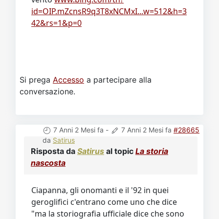
id=OIP.mZcnsR9q3T8xNCMxI...w=512&h=3
42&rs=1&p=0
Si prega
Accesso
a partecipare alla
conversazione.
7 Anni 2 Mesi fa
-
7 Anni 2 Mesi fa
#28665
da
Satirus
Risposta da
Satirus
al topic
La storia
nascosta
Ciapanna, gli onomanti e il '92 in quei
geroglifici c'entrano come uno che dice
"ma la storiografia ufficiale dice che sono