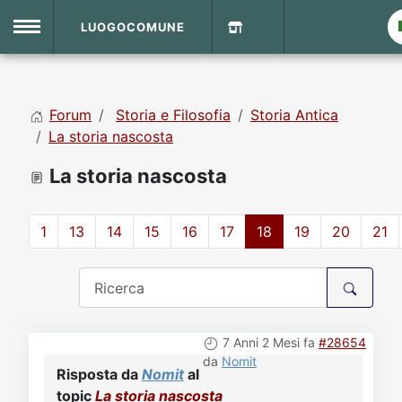
LUOGOCOMUNE
MENU
Forum
Storia e Filosofia
Storia Antica
Home
La storia nascosta
La storia nascosta
Info Sito
Login
DVD Shop
1
13
14
15
16
17
18
19
20
21
Contatti
Vecchio Sito
7 Anni 2 Mesi fa
#28654
Archivio
da
Nomit
Risposta da
Nomit
al
topic
La storia nascosta