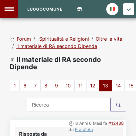
LUOGOCOMUNE
MENU
Forum
Spiritualità e Religioni
Oltre la vita
Home
Il materiale di RA secondo Dipende
Il materiale di RA secondo
Info Sito
Login
DVD Shop
Dipende
Contatti
1
6
7
8
9
10
11
12
13
14
15
Vecchio Sito
Archivio
8 Anni 6 Mesi fa
#12488
da
FranZeta
Risposta da