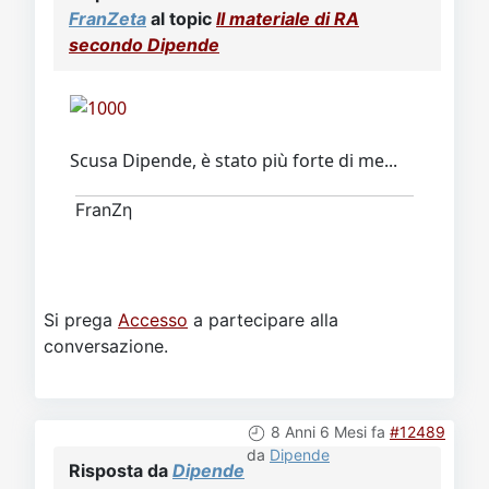
Video
Donazione
Forum
FranZeta
al topic
Il materiale di RA
secondo Dipende
Scusa Dipende, è stato più forte di me...
FranZη
Si prega
Accesso
a partecipare alla
conversazione.
8 Anni 6 Mesi fa
#12489
da
Dipende
Risposta da
Dipende