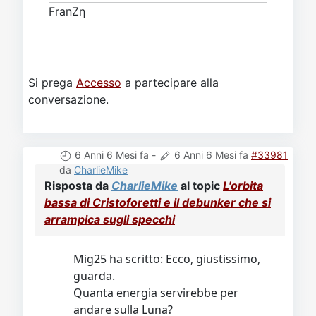
FranZη
Si prega
Accesso
a partecipare alla
conversazione.
6 Anni 6 Mesi fa
-
6 Anni 6 Mesi fa
#33981
da
CharlieMike
Risposta da
CharlieMike
al topic
L'orbita
bassa di Cristoforetti e il debunker che si
arrampica sugli specchi
Mig25 ha scritto: Ecco, giustissimo,
guarda.
Quanta energia servirebbe per
andare sulla Luna?