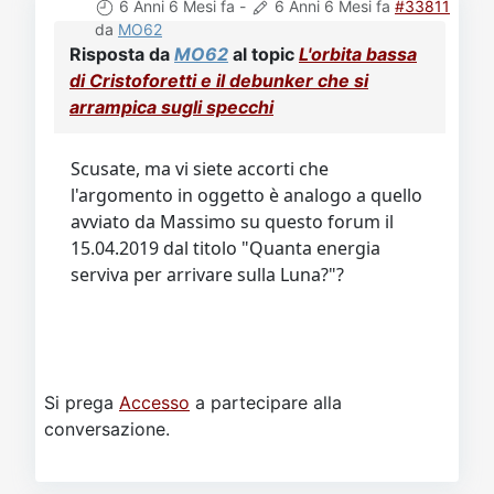
Video
Donazione
Forum
6 Anni 6 Mesi fa
-
6 Anni 6 Mesi fa
#33811
da
MO62
Risposta da
MO62
al topic
L'orbita bassa
di Cristoforetti e il debunker che si
arrampica sugli specchi
Scusate, ma vi siete accorti che
l'argomento in oggetto è analogo a quello
avviato da Massimo su questo forum il
15.04.2019 dal titolo "Quanta energia
serviva per arrivare sulla Luna?"?
Si prega
Accesso
a partecipare alla
conversazione.