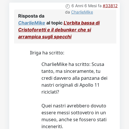
6 Anni 6 Mesi fa
#33812
da
CharlieMike
Risposta da
CharlieMike
al topic
L'orbita bassa di
Cristoforetti e il debunker che si
arrampica sugli specchi
Ilriga ha scritto:
CharlieMike ha scritto: Scusa
tanto, ma sinceramente, tu
credi davvero alla panzana dei
nastri originali di Apollo 11
riciclati?
Quei nastri avrebbero dovuto
essere messi sottovetro in un
museo, anche se fossero stati
inceneriti.