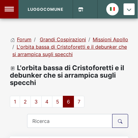
LUOGOCOMUNE
MENU
Forum
Grandi Cospirazioni
Missioni Apollo
Home
L'orbita bassa di Cristoforetti e il debunker che
si arrampica sugli specchi
Info Sito
Login
DVD Shop
L'orbita bassa di Cristoforetti e il
debunker che si arrampica sugli
specchi
Contatti
1
2
3
4
5
6
7
Vecchio Sito
Archivio