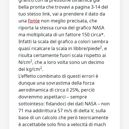
grafico con la pressione dinamica già
bella pronta che trovavi a pagina 3-14 del
tuo stesso link, vai a prendere il dato da
una
fonte
non meglio precisata, che
riporta la stessa curva del grafico NASA
ma moltiplicata di un fattore 150 circa*.
Infatti la scala del grafico a colori sembra
2
quasi ricalcare la scala in libbre/piede
, e
risulta certamente fuori scala rispetto ai
2
N/cm
, che a loro volta sono un decimo
2
dei kg/cm
.
L'effetto combinato di questi errori è
dunque una sovrastima della forza
aerodinamica di circa il 25%, perciò
dovremmo aspettarci – sempre
sottointeso: fidandoci dei dati NASA – non
71 ma addirittura 57 m/s di delta V, sulla
base di un calcolo che però teoricamente
è accettabile solo fino a velocità di mach