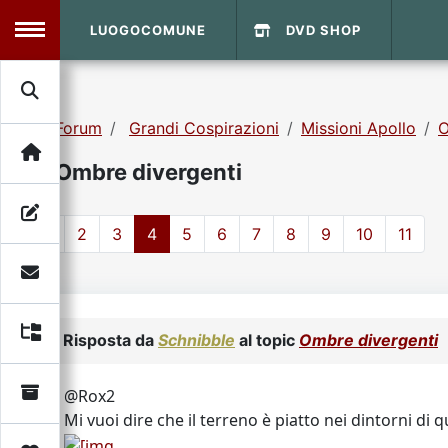
LUOGOCOMUNE
DVD SHOP
MENU
Forum
Grandi Cospirazioni
Missioni Apollo
O
Search
Home
Ombre divergenti
Info Sito
Login
DVD Shop
1
2
3
4
5
6
7
8
9
10
11
Contatti
Vecchio Sito
Risposta da
Schnibble
al topic
Ombre divergenti
Archivio
@Rox2
Mi vuoi dire che il terreno è piatto nei dintorni di 