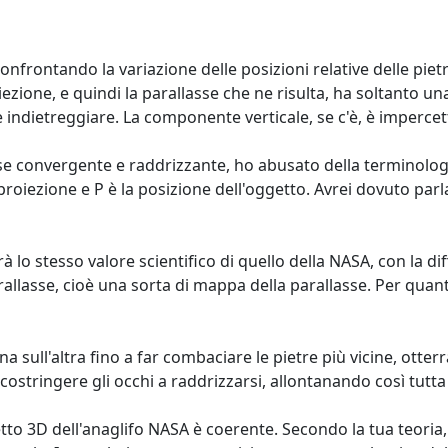
onfrontando la variazione delle posizioni relative delle pi
roiezione, e quindi la parallasse che ne risulta, ha soltanto
ndietreggiare. La componente verticale, se c'è, è impercett
 convergente e raddrizzante, ho abusato della terminologia.
proiezione e P è la posizione dell'oggetto. Avrei dovuto pa
vrà lo stesso valore scientifico di quello della NASA, con la 
allasse, cioè una sorta di mappa della parallasse. Per quan
a sull'altra fino a far combaciare le pietre più vicine, otterr
costringere gli occhi a raddrizzarsi, allontanando così tutt
tto 3D dell'anaglifo NASA è coerente. Secondo la tua teoria, 