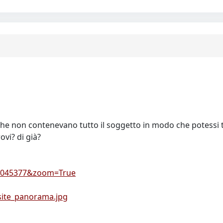
 che non contenevano tutto il soggetto in modo che potessi tr
ovi? di già?
7e045377&zoom=True
site_panorama.jpg