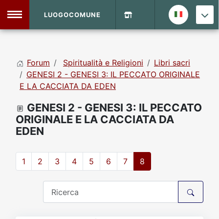
LUOGOCOMUNE
MENU
Forum
Spiritualità e Religioni
Libri sacri
Home
GENESI 2 - GENESI 3: IL PECCATO ORIGINALE
E LA CACCIATA DA EDEN
Info Sito
Login
DVD Shop
GENESI 2 - GENESI 3: IL PECCATO
ORIGINALE E LA CACCIATA DA
EDEN
Contatti
1
2
3
4
5
6
7
8
Vecchio Sito
Archivio