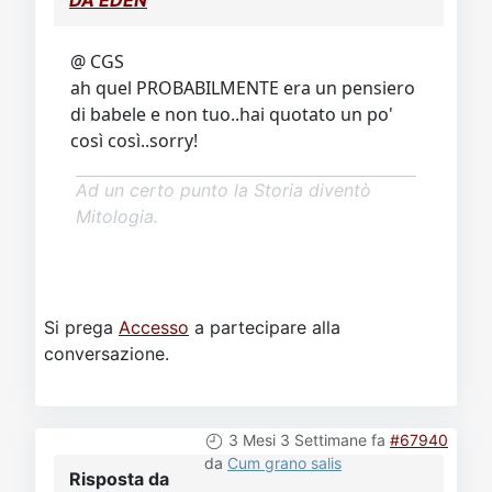
DA EDEN
@ CGS
ah quel PROBABILMENTE era un pensiero
di babele e non tuo..hai quotato un po'
così così..sorry!
Ad un certo punto la Storia diventò
Mitologia.
Si prega
Accesso
a partecipare alla
conversazione.
3 Mesi 3 Settimane fa
#67940
da
Cum grano salis
Risposta da