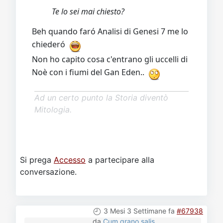
Te lo sei mai chiesto?
Beh quando faró Analisi di Genesi 7 me lo
chiederó
Non ho capito cosa c'entrano gli uccelli di
Noè con i fiumi del Gan Eden..
Ad un certo punto la Storia diventò
Mitologia.
Si prega
Accesso
a partecipare alla
conversazione.
3 Mesi 3 Settimane fa
#67938
da
Cum grano salis