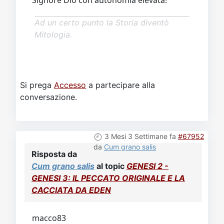
Signore Dio con autonomia elevata!
Ad un certo punto la Storia diventò
Mitologia.
Si prega
Accesso
a partecipare alla
conversazione.
3 Mesi 3 Settimane fa
#67952
da
Cum grano salis
Risposta da
Cum grano salis
al topic
GENESI 2 -
GENESI 3: IL PECCATO ORIGINALE E LA
CACCIATA DA EDEN
macco83