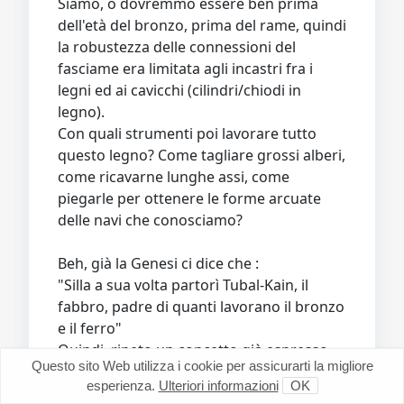
Siamo, o dovremmo essere ben prima
dell'età del bronzo, prima del rame, quindi
la robustezza delle connessioni del
fasciame era limitata agli incastri fra i
legni ed ai cavicchi (cilindri/chiodi in
legno).
Con quali strumenti poi lavorare tutto
questo legno? Come tagliare grossi alberi,
come ricavarne lunghe assi, come
piegarle per ottenere le forme arcuate
delle navi che conosciamo?
Beh, già la Genesi ci dice che :
"Silla a sua volta partorì Tubal-Kain, il
fabbro, padre di quanti lavorano il bronzo
e il ferro"
Quindi, ripeto un concetto già espresso,
Questo sito Web utilizza i cookie per assicurarti la migliore
chi ascolta evidentemente conosce già sia
esperienza.
Ulteriori informazioni
OK
il bronzo che il ferro, ma come faceva