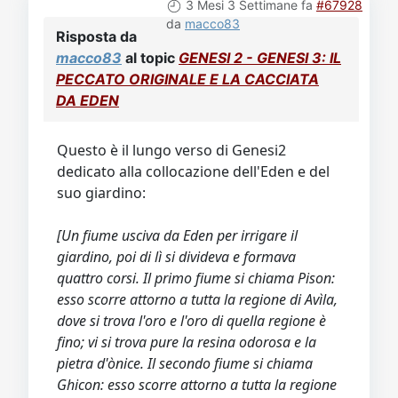
Video
Donazione
Forum
3 Mesi 3 Settimane fa
#67928
da
macco83
Risposta da
macco83
al topic
GENESI 2 - GENESI 3: IL
PECCATO ORIGINALE E LA CACCIATA
DA EDEN
Questo è il lungo verso di Genesi2
dedicato alla collocazione dell'Eden e del
suo giardino:
[Un fiume usciva da Eden per irrigare il
giardino, poi di lì si divideva e formava
quattro corsi. Il primo fiume si chiama Pison:
esso scorre attorno a tutta la regione di Avìla,
dove si trova l'oro e l'oro di quella regione è
fino; vi si trova pure la resina odorosa e la
pietra d'ònice. Il secondo fiume si chiama
Ghicon: esso scorre attorno a tutta la regione