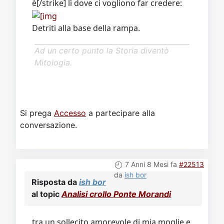
è[/strike] lì dove ci vogliono far credere:
Detriti alla base della rampa.
Ad un certo punto la Storia diventò
Mitologia.
Si prega
Accesso
a partecipare alla
conversazione.
7 Anni 8 Mesi fa
#22513
da
ish bor
Risposta da
ish bor
al topic
Analisi crollo Ponte Morandi
tra un sollecito amorevole di mia moglie e