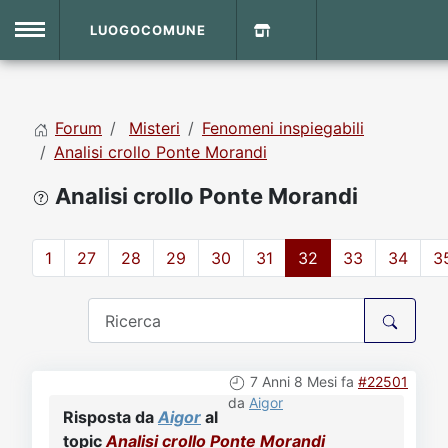
LUOGOCOMUNE
MENU
Forum
Misteri
Fenomeni inspiegabili
Home
Analisi crollo Ponte Morandi
Analisi crollo Ponte Morandi
Info Sito
Login
DVD Shop
1
27
28
29
30
31
32
33
34
3
Contatti
Vecchio Sito
7 Anni 8 Mesi fa
#22501
Archivio
da
Aigor
Risposta da
Aigor
al
topic
Analisi crollo Ponte Morandi