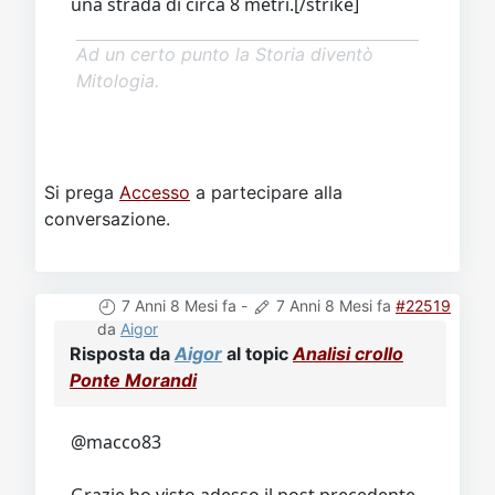
una strada di circa 8 metri.[/strike]
Ad un certo punto la Storia diventò
Mitologia.
Si prega
Accesso
a partecipare alla
conversazione.
7 Anni 8 Mesi fa
-
7 Anni 8 Mesi fa
#22519
da
Aigor
Risposta da
Aigor
al topic
Analisi crollo
Ponte Morandi
@macco83