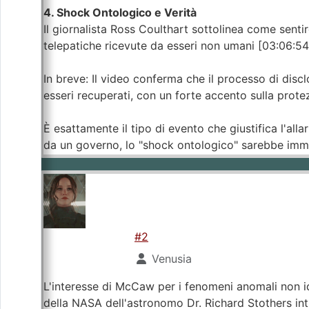
4. Shock Ontologico e Verità
Il giornalista Ross Coulthart sottolinea come senti
telepatiche ricevute da esseri non umani [03:06:54
In breve: Il video conferma che il processo di disc
esseri recuperati, con un forte accento sulla prote
È esattamente il tipo di evento che giustifica l'all
da un governo, lo "shock ontologico" sarebbe imm
#2
Venusia
L'interesse di McCaw per i fenomeni anomali non id
della NASA dell'astronomo Dr. Richard Stothers inti