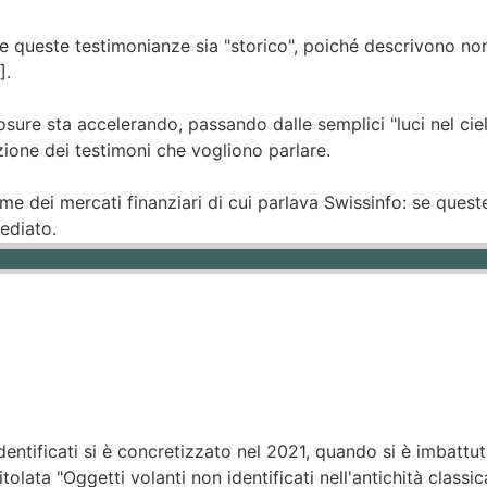
re queste testimonianze sia "storico", poiché descrivono non
].
losure sta accelerando, passando dalle semplici "luci nel c
zione dei testimoni che vogliono parlare.
arme dei mercati finanziari di cui parlava Swissinfo: se ques
ediato.
entificati si è concretizzato nel 2021, quando si è imbattu
tolata "Oggetti volanti non identificati nell'antichità clas