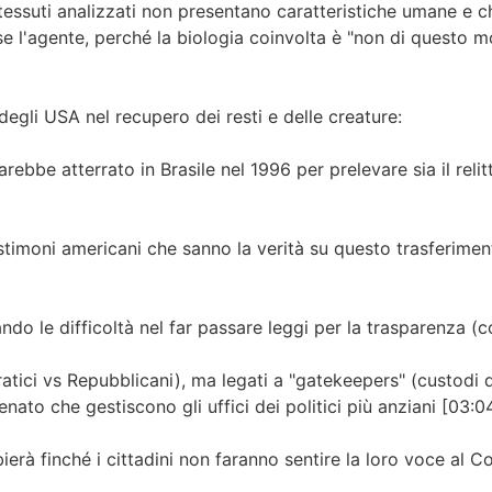
i tessuti analizzati non presentano caratteristiche umane e c
ise l'agente, perché la biologia coinvolta è "non di questo 
degli USA nel recupero dei resti e delle creature:
ebbe atterrato in Brasile nel 1996 per prelevare sia il relitto
estimoni americani che sanno la verità su questo trasferimen
ando le difficoltà nel far passare leggi per la trasparenza (
tici vs Repubblicani), ma legati a "gatekeepers" (custodi de
Senato che gestiscono gli uffici dei politici più anziani [03:0
bierà finché i cittadini non faranno sentire la loro voce al 