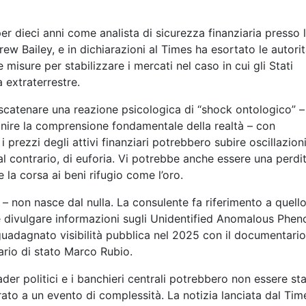
r dieci anni come analista di sicurezza finanziaria presso 
ew Bailey, e in dichiarazioni al Times ha esortato le autori
misure per stabilizzare i mercati nel caso in cui gli Stati
a extraterrestre.
scatenare una reazione psicologica di “shock ontologico” –
inire la comprensione fondamentale della realtà – con
prezzi degli attivi finanziari potrebbero subire oscillazion
 al contrario, di euforia. Vi potrebbe anche essere una perdit
 la corsa ai beni rifugio come l’oro.
on nasce dal nulla. La consulente fa riferimento a quello 
e divulgare informazioni sugli Unidentified Anomalous Pheno
uadagnato visibilità pubblica nel 2025 con il documentario 
ario di stato Marco Rubio.
leader politici e i banchieri centrali potrebbero non essere s
arato a un evento di complessità. La notizia lanciata dal Ti