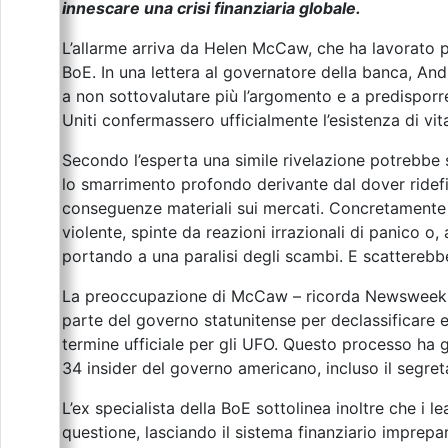
innescare una crisi finanziaria globale.
L’allarme arriva da Helen McCaw, che ha lavorato pe
BoE. In una lettera al governatore della banca, Andr
a non sottovalutare più l’argomento e a predisporre 
Uniti confermassero ufficialmente l’esistenza di vit
Secondo l’esperta una simile rivelazione potrebbe 
lo smarrimento profondo derivante dal dover ridef
conseguenze materiali sui mercati. Concretamente i 
violente, spinte da reazioni irrazionali di panico o,
portando a una paralisi degli scambi. E scatterebbe
La preoccupazione di McCaw – ricorda Newsweek – n
parte del governo statunitense per declassificare 
termine ufficiale per gli UFO. Questo processo ha g
34 insider del governo americano, incluso il segret
L’ex specialista della BoE sottolinea inoltre che i 
questione, lasciando il sistema finanziario imprep