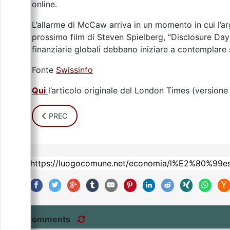
online.
L’allarme di McCaw arriva in un momento in cui l’a
prossimo film di Steven Spielberg, “Disclosure Day”, 
finanziarie globali debbano iniziare a contemplare s
Fonte
Swissinfo
Qui
l’articolo originale del London Times (versione 
ARTICOLO PRECEDENTE: IL CONTANTE ENTRA NELLA
PREC
Comments