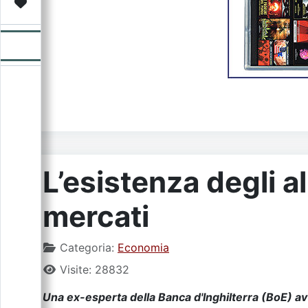
Video
Donazione
Forum
L’esistenza degli a
mercati
Categoria:
Economia
Visite: 28832
Una ex-esperta della Banca d'Inghilterra (BoE) av