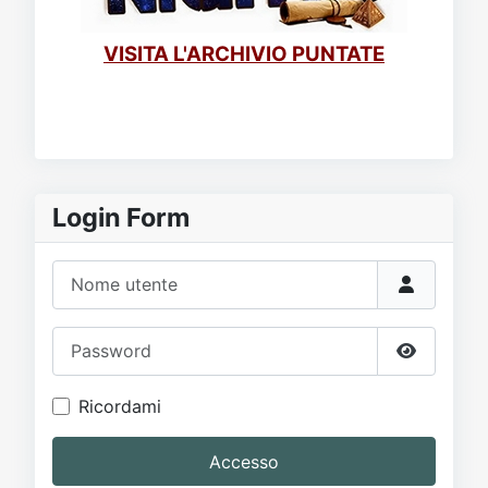
VISITA L'ARCHIVIO PUNTATE
Login Form
Nome utente
Password
Mostra p
Ricordami
Accesso