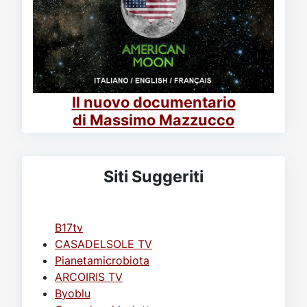
Il nuovo documentario
di Massimo Mazzucco
Siti Suggeriti
B17tv
CASADELSOLE TV
Pianetamicrobiota
ARCOIRIS TV
Byoblu