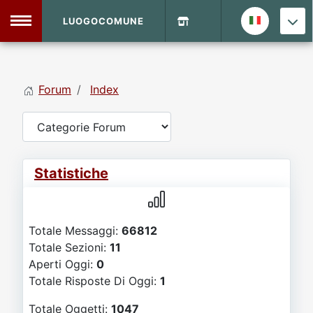
LUOGOCOMUNE
MENU
Forum
Index
Home
Info Sito
Login
DVD Shop
Statistiche
Contatti
Totale Messaggi:
66812
Vecchio Sito
Totale Sezioni:
11
Aperti Oggi:
0
Archivio
Totale Risposte Di Oggi:
1
Totale Oggetti:
1047