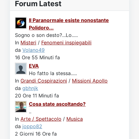
Forum Latest
Il Paranormale esiste nonostante
Polidoro...
Sogno o son desto?...Lo.....
In
Misteri
/
Fenomeni inspiegabili
da
Volano49
16 Ore 55 Minuti fa
EVA
Ho fatto la stessa.....
In
Grandi Cospirazioni
/
Missioni Apollo
da
gbhnjk
20 Ore 11 Minuti fa
Cosa state ascoltando?
..
In
Arte / Spettacolo
/
Musica
da
joppo82
2 Giorni 16 Ore fa