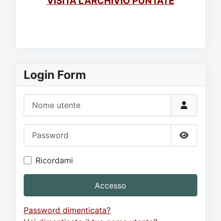
VISITA L'ARCHIVIO PUNTATE
Login Form
Nome utente
Password
Mostra p
Ricordami
Accesso
Password dimenticata?