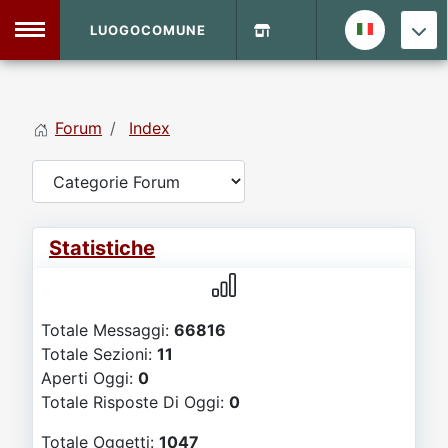
LUOGOCOMUNE
MENU
Forum
Index
Home
Info Sito
Login
DVD Shop
Statistiche
Contatti
Totale Messaggi:
66816
Vecchio Sito
Totale Sezioni:
11
Aperti Oggi:
0
Archivio
Totale Risposte Di Oggi:
0
Totale Oggetti:
1047