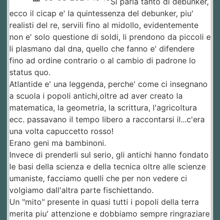
Si parla tanto di debunker,
ecco il cicap e' la quintessenza del debunker, piu'
realisti del re, servili fino al midollo, evidentemente
non e' solo questione di soldi, li prendono da piccoli e
li plasmano dal dna, quello che fanno e' difendere
fino ad ordine contrario o al cambio di padrone lo
status quo.
Atlantide e' una leggenda, perche' come ci insegnano
a scuola i popoli antichi,oltre ad aver creato la
matematica, la geometria, la scrittura, l'agricoltura
ecc. passavano il tempo libero a raccontarsi il...c'era
una volta capuccetto rosso!
Erano geni ma bambinoni.
Invece di prenderli sul serio, gli antichi hanno fondato
le basi della scienza e della tecnica oltre alle scienze
umaniste, facciamo quelli che per non vedere ci
volgiamo dall'altra parte fischiettando.
Un "mito" presente in quasi tutti i popoli della terra
merita piu' attenzione e dobbiamo sempre ringraziare