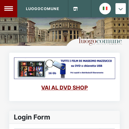
LUOGOCOMUNE
MENU
Home
Info Sito
Login
DVD Shop
Contatti
VAI AL DVD SHOP
Vecchio Sito
Archivio
Login Form