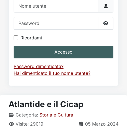
Video
Donazione
Forum
Nome utente
Password
Mostra p
Ricordami
Accesso
Password dimenticata?
Hai dimenticato il tuo nome utente?
Atlantide e il Cicap
Categoria:
Storia e Cultura
Visite: 29019
05 Marzo 2024