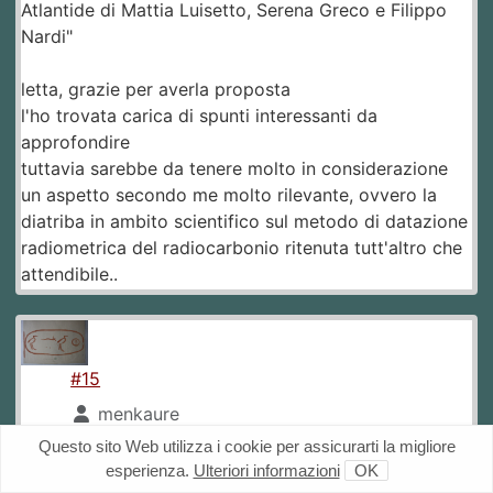
Atlantide di Mattia Luisetto, Serena Greco e Filippo
Nardi"
letta, grazie per averla proposta
l'ho trovata carica di spunti interessanti da
approfondire
tuttavia sarebbe da tenere molto in considerazione
un aspetto secondo me molto rilevante, ovvero la
diatriba in ambito scientifico sul metodo di datazione
radiometrica del radiocarbonio ritenuta tutt'altro che
attendibile..
#15
menkaure
Questo sito Web utilizza i cookie per assicurarti la migliore
05-03-2024 12:03
Platone parla anche di
esperienza.
Ulteriori informazioni
OK
precessione degli equinozi e di ciclicità delle civiltà