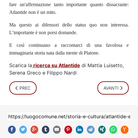
fare un'affermazione tanto importante quanto dissacrante:
Atlantide non è un mito.
Ma questo ai difensori dello status quo non interessa.
L’importante è non porsi domande.
E così continuano a raccontarci di una favolosa e
immaginaria storia nata dalla mente di Platone.
Scarica la
ricerca su Atlantide
di Mattia Luisetto,
Serena Greco e Filippo Nardi
ARTICOLO PRECEDENTE: "QUESTO SAREBBE IN DEFINITIVA 
ARTICOLO SUCC
PREC
AVANTI