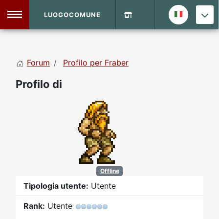
LUOGOCOMUNE
MENU
Forum
Profilo per Fraber
Home
Profilo di
Info Sito
Login
DVD Shop
Contatti
Vecchio Sito
Offline
Tipologia utente:
Utente
Archivio
Rank:
Utente