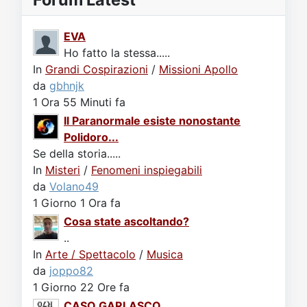
EVA
Ho fatto la stessa.....
In
Grandi Cospirazioni
/
Missioni Apollo
da
gbhnjk
1 Ora 55 Minuti fa
Il Paranormale esiste nonostante
Polidoro...
Se della storia.....
In
Misteri
/
Fenomeni inspiegabili
da
Volano49
1 Giorno 1 Ora fa
Cosa state ascoltando?
..
In
Arte / Spettacolo
/
Musica
da
joppo82
1 Giorno 22 Ore fa
CASO GARLASCO